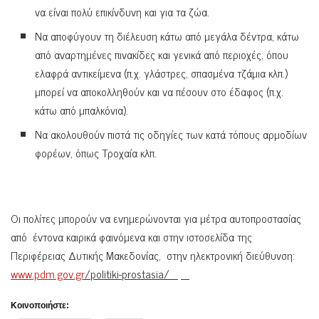
να είναι πολύ επικίνδυνη και για τα ζώα.
Να αποφύγουν τη διέλευση κάτω από μεγάλα δέντρα, κάτω
από αναρτημένες πινακίδες και γενικά από περιοχές, όπου
ελαφρά αντικείμενα (π.χ. γλάστρες, σπασμένα τζάμια κλπ.)
μπορεί να αποκολληθούν και να πέσουν στο έδαφος (π.χ.
κάτω από μπαλκόνια).
Να ακολουθούν πιστά τις οδηγίες των κατά τόπους αρμοδίων
φορέων, όπως Τροχαία κλπ.
Οι πολίτες μπορούν να ενημερώνονται για μέτρα αυτοπροστασίας
από έντονα καιρικά φαινόμενα και στην ιστοσελίδα της
Περιφέρειας Δυτικής Μακεδονίας, στην ηλεκτρονική διεύθυνση:
www.pdm.gov.gr
/
politiki-
prostasia/
Κοινοποιήστε: