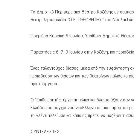
Το Δημοτικό Περιφερειακό Θέατρο Κοζάνης σε συμπαρ
θεότρελη κωμωδία “Ο ΕΠΙΘΕΩΡΗΤΗΣ” του Νικολάι Γκό
Πρεμιέρα Κυριακή 6 Ιουλίου, Υπαίθριο Δημοτικό Θέατ
Παραστάσεις 6, 7, 9 Ιουλίου στην Κοζάνη, και περιοδε
Ένας ταλαντούχος θίασος, μέσα από την ευφάνταστη σ
περιοδεύοντων θιάσων και των θεατρίνων παλιάς κοπής
αριστούργημα.
Ο “Επιθεωρητής” έρχεται τελικά και όλα μοιάζουν σαν
Ελλάδα του σύγχρονου νεοΈλληνα σε μια παράσταση που
το γλέντι τελείωσε και κάποιος πρέπει να μαζέψει τ’ α
ΣΥΝΤΕΛΕΣΤΕΣ: