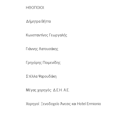
ΗΘΟΠΟΙΟΙ:
Δήμητρα Βήττα
Κωνσταντίνος Γεωργαλής
Γιάννης Λατουσάκης
Γρηγόρης Ποιμενίδης
Στέλλα Ψαρουδάκη
Μέγας χορηγός: Δ.Ε.Η. Α.Ε.
Χορηγοί: Ξενοδοχείο Άνεσις και Hotel Ermionio