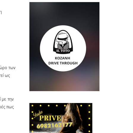
η
χώρο των
τεί ως
 με την
φές πως