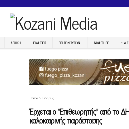
ΑΡΧΙΚΉ
ΕΙΔΉΣΕΙΣ
ΕΠI ΤΩΝ ΤΥΠΩΝ…
NIGHTLIFE
“LA 
Home
Ειδήσεις
Έρχεται ο “Επιθεωρητής” από το 
καλοκαιρινής παράστασης