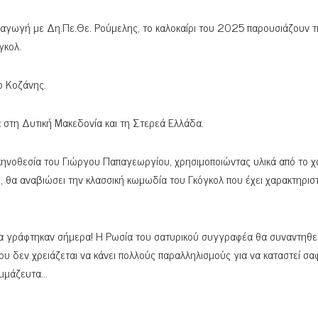
αγωγή με Δη.Πε.Θε. Ρούμελης, το καλοκαίρι του 2025 παρουσιάζουν τ
γκολ.
ρο Κοζάνης.
ία στη Δυτική Μακεδονία και τη Στερεά Ελλάδα.
κηνοθεσία του Γιώργου Παπαγεωργίου, χρησιμοποιώντας υλικά από το 
, θα αναβιώσει την κλασσική κωμωδία του Γκόγκολ που έχει χαρακτηρισ
 να γράφτηκαν σήμερα! Η Ρωσία του σατυρικού συγγραφέα θα συναντηθεί
 δεν χρειάζεται να κάνει πολλούς παραλληλισμούς για να καταστεί σα
συμμάζευτα…