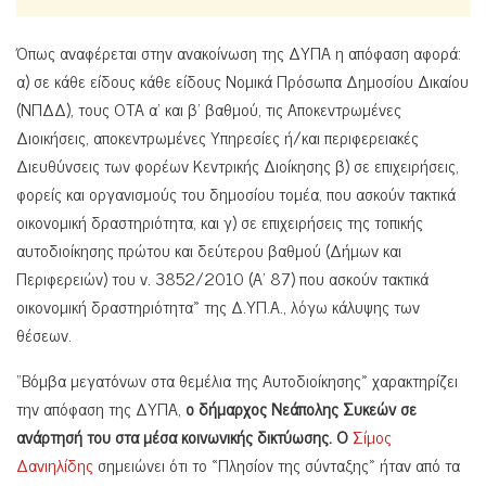
Όπως αναφέρεται στην ανακοίνωση της ΔΥΠΑ η απόφαση αφορά:
α) σε κάθε είδους κάθε είδους Νομικά Πρόσωπα Δημοσίου Δικαίου
(ΝΠΔΔ), τους ΟΤΑ α’ και β’ βαθμού, τις Αποκεντρωμένες
Διοικήσεις, αποκεντρωμένες Υπηρεσίες ή/και περιφερειακές
Διευθύνσεις των φορέων Κεντρικής Διοίκησης β) σε επιχειρήσεις,
φορείς και οργανισμούς του δημοσίου τομέα, που ασκούν τακτικά
οικονομική δραστηριότητα, και γ) σε επιχειρήσεις της τοπικής
αυτοδιοίκησης πρώτου και δεύτερου βαθμού (Δήμων και
Περιφερειών) του ν. 3852/2010 (Α’ 87) που ασκούν τακτικά
οικονομική δραστηριότητα» της Δ.ΥΠ.Α., λόγω κάλυψης των
θέσεων.
“Βόμβα μεγατόνων στα θεμέλια της Αυτοδιοίκησης» χαρακτηρίζει
την απόφαση της ΔΥΠΑ,
ο δήμαρχος Νεάπολης Συκεών σε
ανάρτησή του στα μέσα κοινωνικής δικτύωσης. Ο
Σίμος
Δανιηλίδης
σημειώνει ότι το «Πλησίον της σύνταξης» ήταν από τα