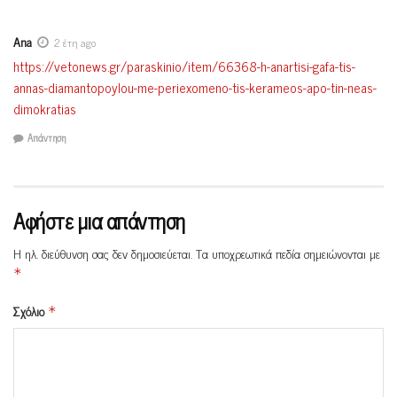
Ana
2 έτη ago
https://vetonews.gr/paraskinio/item/66368-h-anartisi-gafa-tis-
annas-diamantopoylou-me-periexomeno-tis-kerameos-apo-tin-neas-
dimokratias
Απάντηση
Αφήστε μια απάντηση
Η ηλ. διεύθυνση σας δεν δημοσιεύεται.
Τα υποχρεωτικά πεδία σημειώνονται με
*
Σχόλιο
*