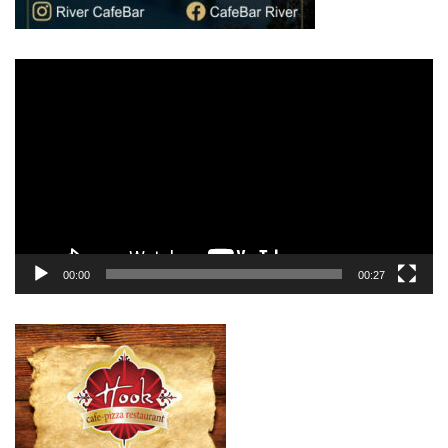
Πρόγραμμα
Αναπαραγωγής
Βίντεο
00:00
00:27