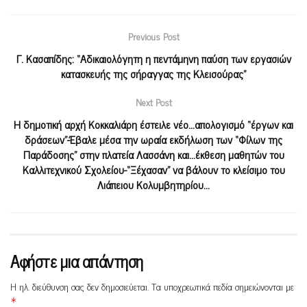
Previous Post
Γ. Κασαπίδης: “Αδικαιολόγητη η πεντάμηνη παύση των εργασιών
κατασκευής της σήραγγας της Κλεισούρας”
Next Post
Η δημοτική αρχή Κοκκαλιάρη έστειλε νέο…απολογισμό “έργων και
δράσεων”-Έβαλε μέσα την ωραία εκδήλωση των “Φίλων της
Παράδοσης” στην πλατεία Λασσάνη και…έκθεση μαθητών του
Καλλιτεχνικού Σχολείου-“Ξέχασαν” να βάλουν το κλείσιμο του
Λιάπειου Κολυμβητηρίου…
Αφήστε μια απάντηση
Η ηλ. διεύθυνση σας δεν δημοσιεύεται.
Τα υποχρεωτικά πεδία σημειώνονται με
*