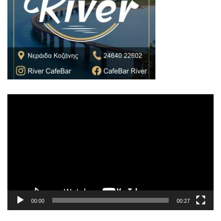
Πρόγραμμα
Αναπαραγωγής
Βίντεο
00:00
00:27