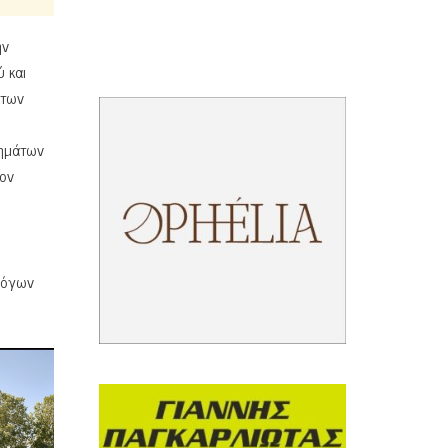
ην
 και
άτων
χημάτων
τον
 λόγων