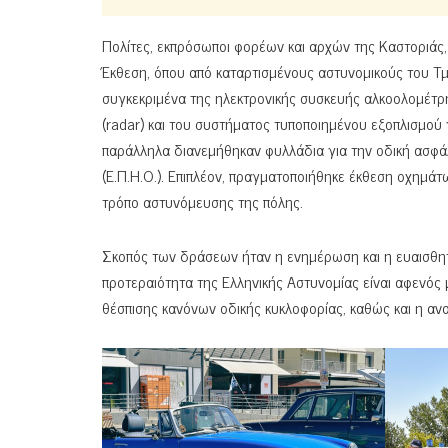
Πολίτες, εκπρόσωποι φορέων και αρχών της Καστοριάς,
Έκθεση, όπου από καταρτισμένους αστυνομικούς του Τμ
συγκεκριμένα της ηλεκτρονικής συσκευής αλκοολομέτρ
(radar) και του συστήματος τυποποιημένου εξοπλισμο
παράλληλα διανεμήθηκαν φυλλάδια για την οδική ασφά
(Ε.Π.Η.Ο.). Επιπλέον, πραγματοποιήθηκε έκθεση οχημάτ
τρόπο αστυνόμευσης της πόλης.
Σκοπός των δράσεων ήταν η ενημέρωση και η ευαισθητ
προτεραιότητα της Ελληνικής Αστυνομίας είναι αφενός
θέσπισης κανόνων οδικής κυκλοφορίας, καθώς και η ανα