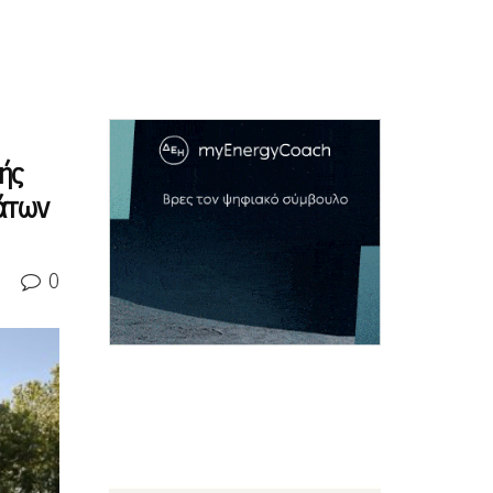
ής
μάτων
0