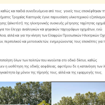
 καθώς και παιδιά συνοδευόμενα από τους γονείς τους επισκέφθηκαν τ
ήματος Τροχαίας Καστοριάς έγινε παρουσίαση υλικοτεχνικού εξοπλισμού
ησης (αλκοτέστ), της ηλεκτρονικής συσκευής μέτρησης ταχύτητας οχημ
ύ για τον έλεγχο αναλογικών και ψηφιακών ταχογράφων οχημάτων, ενώ
λεια, αλλά και για την κίνηση των Ελαφρών Προσωπικών Ηλεκτρικών Ο
ων, περιπολικού και μοτοσυκλετών, ενημερώνοντας τους επισκέπτες για 
οποίηση όλων των πολιτών που κινούνται στο οδικό δίκτυο, καθώς
 μεν η υιοθέτηση της οδικής ασφάλειας, αφετέρου δε η κατανόηση των
γκαιότητα όχι μόνον της τήρησής τους, αλλά και της εφαρμογής τους.