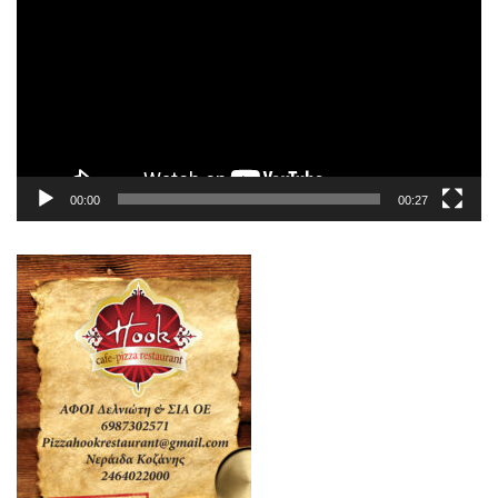
Βίντεο
00:00
00:27