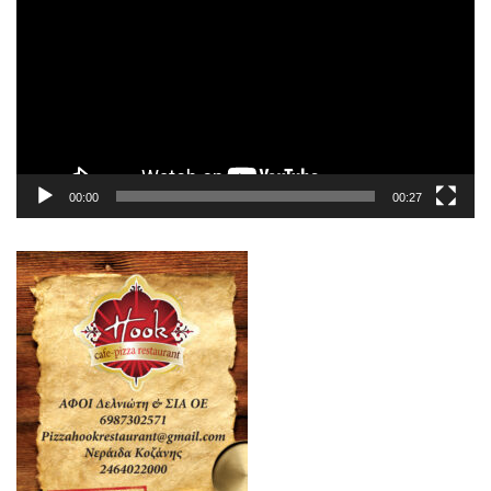
Βίντεο
00:00
00:27