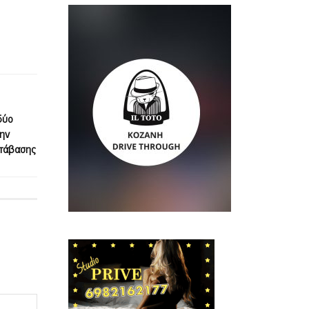
δύο
ην
ετάβασης