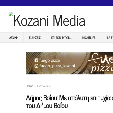
ΑΡΧΙΚΉ
ΕΙΔΉΣΕΙΣ
ΕΠI ΤΩΝ ΤΥΠΩΝ…
NIGHTLIFE
“LA 
Home
Εκδηλώσεις
Δήμος Βοΐου: Mε απόλυτη επιτυχία
του Δήμου Βοΐου