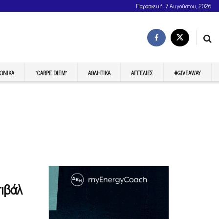
Παρασκευή, 7 Αυγούστου, 2026
ΩΝΙΚΆ
“CARPE DIEM”
ΑΘΛΗΤΙΚΆ
ΑΓΓΕΛΊΕΣ
#GIVEAWAY
τιβάλ