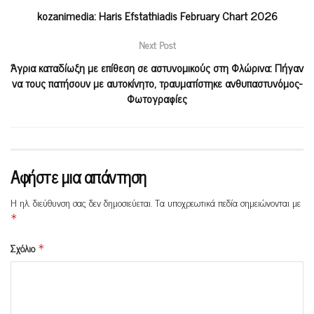
kozanimedia: Haris Efstathiadis February Chart 2026
Next Post
Άγρια καταδίωξη με επίθεση σε αστυνομικούς στη Φλώρινα: Πήγαν
να τους πατήσουν με αυτοκίνητο, τραυματίστηκε ανθυπαστυνόμος-
Φωτογραφίες
Αφήστε μια απάντηση
Η ηλ. διεύθυνση σας δεν δημοσιεύεται.
Τα υποχρεωτικά πεδία σημειώνονται με
*
Σχόλιο
*