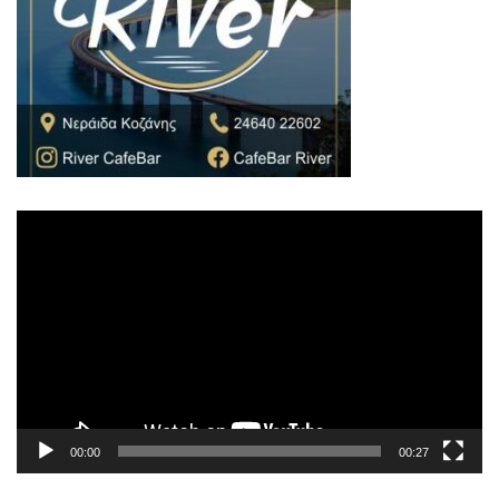
Πρόγραμμα
Αναπαραγωγής
Βίντεο
00:00
00:27