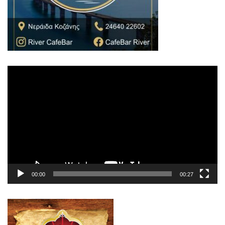
Πρόγραμμα
Αναπαραγωγής
Βίντεο
00:00
00:27