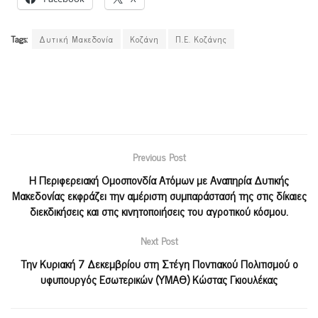
Tags:
Δυτική Μακεδονία
Κοζάνη
Π.Ε. Κοζάνης
Previous Post
Η Περιφερειακή Ομοσπονδία Ατόμων με Αναπηρία Δυτικής
Μακεδονίας εκφράζει την αμέριστη συμπαράστασή της στις δίκαιες
διεκδικήσεις και στις κινητοποιήσεις του αγροτικού κόσμου.
Next Post
Την Κυριακή 7 Δεκεμβρίου στη Στέγη Ποντιακού Πολιτισμού ο
υφυπουργός Εσωτερικών (ΥΜΑΘ) Κώστας Γκιουλέκας