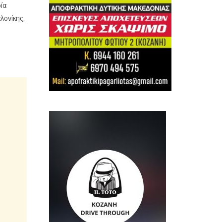
ία
ονίκης,