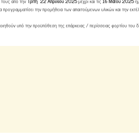
 τους από την
Τρίτη
22 Απριλίου 2025
μέχρι και τις
16 Μαΐου 2025
η
α προγραμματίσει την προμήθεια των απαιτούμενων υλικών και την εκτέ
ποιηθούν υπό την προϋπόθεση της επάρκειας / περίσσειας φορτίου του δ