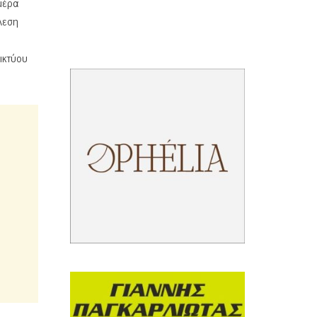
μέρα
λεση
ικτύου