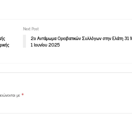
Next Post
κής
2ο Αντάμωμα Ορειβατικών Συλλόγων στην Ελάτη 31 
ρικής
1 Ιουνίου 2025
μειώνονται με
*