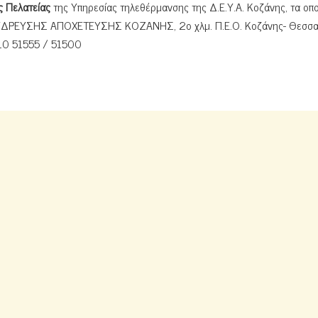
 Πελατείας
της Υπηρεσίας τηλεθέρμανσης της Δ.Ε.Υ.Α. Κοζάνης, τα οπο
 ΥΔΡΕΥΣΗΣ ΑΠΟΧΕΤΕΥΣΗΣ ΚΟΖΑΝΗΣ, 2ο χλμ. Π.Ε.Ο. Κοζάνης- Θεσσαλ
10 51555 / 51500