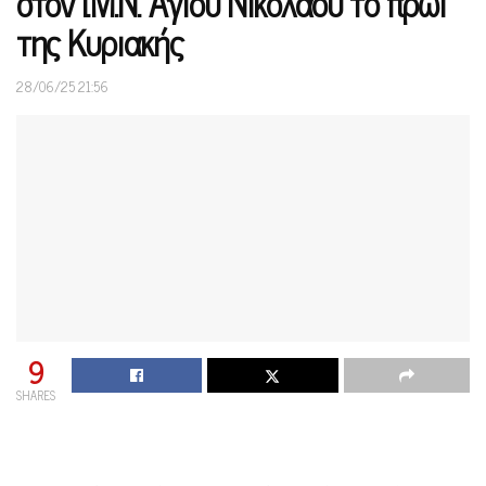
στον Ι.Μ.Ν. Αγίου Νικολάου το πρωί
της Κυριακής
28/06/25 21:56
9
SHARES