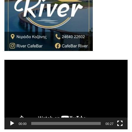
Πρόγραμμα
Αναπαραγωγής
Βίντεο
00:00
00:27