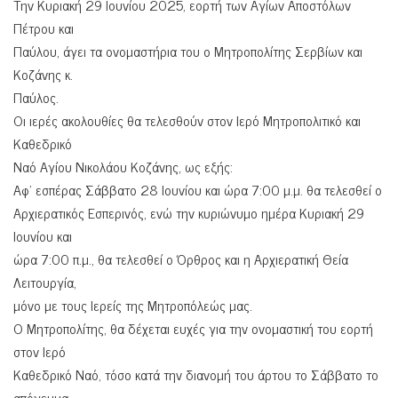
Την Κυριακή 29 Ιουνίου 2025, εορτή των Αγίων Αποστόλων
Πέτρου και
Παύλου, άγει τα ονομαστήρια του ο Μητροπολίτης Σερβίων και
Κοζάνης κ.
Παύλος.
Οι ιερές ακολουθίες θα τελεσθούν στον Ιερό Μητροπολιτικό και
Καθεδρικό
Ναό Αγίου Νικολάου Κοζάνης, ως εξής:
Αφ’ εσπέρας Σάββατο 28 Ιουνίου και ώρα 7:00 μ.μ. θα τελεσθεί ο
Αρχιερατικός Εσπερινός, ενώ την κυριώνυμο ημέρα Κυριακή 29
Ιουνίου και
ώρα 7:00 π.μ., θα τελεσθεί ο Όρθρος και η Αρχιερατική Θεία
Λειτουργία,
μόνο με τους Ιερείς της Μητροπόλεώς μας.
Ο Μητροπολίτης, θα δέχεται ευχές για την ονομαστική του εορτή
στον Ιερό
Καθεδρικό Ναό, τόσο κατά την διανομή του άρτου το Σάββατο το
απόγευμα