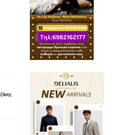
οζάνης