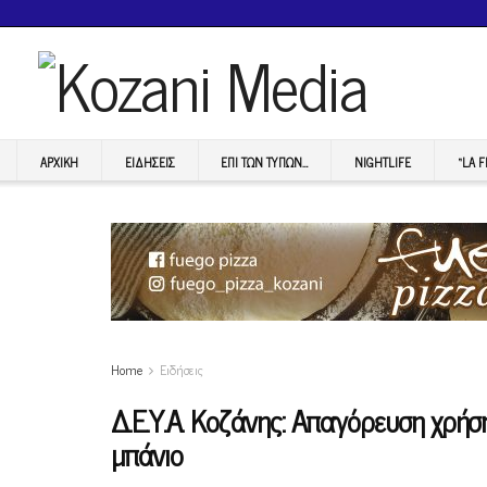
ΑΡΧΙΚΉ
ΕΙΔΉΣΕΙΣ
ΕΠI ΤΩΝ ΤΥΠΩΝ…
NIGHTLIFE
“LA 
Home
Ειδήσεις
Δ.Ε.Υ.Α. Κοζάνης: Απαγόρευση χρήσ
μπάνιο