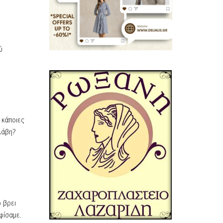
ύ
 κάποιες
λάβη?
ο βρει
φίσαμε.