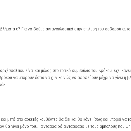
οβλήματα ε? Για να δούμε αντανακλαστικά στην επίλυση του σοβαρού αυτο
ρχέσσα) που είναι και μέλος στο τοπικό συμβούλιο του Κρόκου, έχει κάνει
υ Κρόκου να μπορούν έστω να χ…ν κοινώς να αφοδεύουν μέχρι να γίνει η β
ρά?
και μετά από αρκετές κουβέντες θα δει και θα κάνει ίσως και μπορεί να τ
λον θα γίνει μόνο του…..αινταααα ρά αινταααααα με τους αμπαλους που ψη