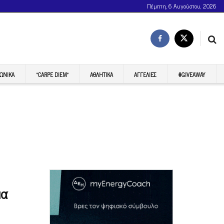
Πέμπτη, 6 Αυγούστου, 2026
ΩΝΙΚΆ
“CARPE DIEM”
ΑΘΛΗΤΙΚΆ
ΑΓΓΕΛΊΕΣ
#GIVEAWAY
ια