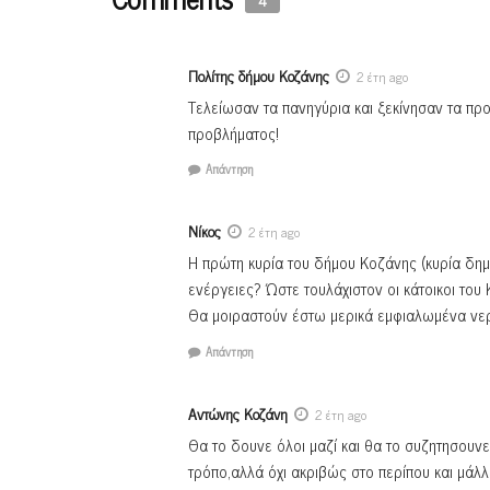
4
Πολίτης δήμου Κοζάνης
2 έτη ago
Τελείωσαν τα πανηγύρια και ξεκίνησαν τα πρ
προβλήματος!
Απάντηση
Νίκος
2 έτη ago
H πρώτη κυρία του δήμου Κοζάνης (κυρία δημα
ενέργειες? Ώστε τουλάχιστον οι κάτοικοι το
Θα μοιραστούν έστω μερικά εμφιαλωμένα νε
Απάντηση
Αντώνης Κοζάνη
2 έτη ago
Θα το δουνε όλοι μαζί και θα το συζητησουνε 
τρόπο,αλλά όχι ακριβώς στο περίπου και μάλ