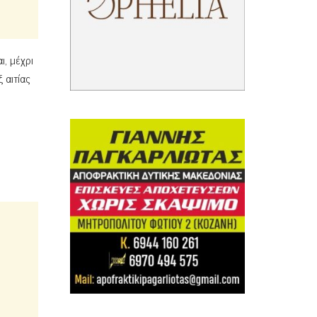
ι, μέχρι
 αιτίας