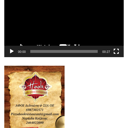
Βίντεο
00:00
00:27