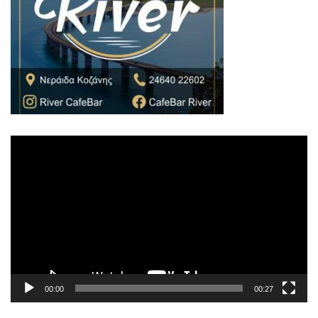
Πρόγραμμα
Αναπαραγωγής
Βίντεο
00:00
00:27