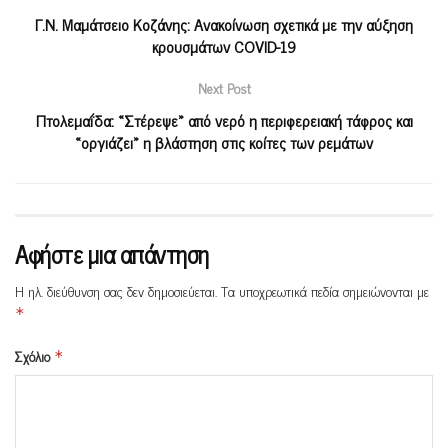
Γ.Ν. Μαμάτσειο Κοζάνης: Ανακοίνωση σχετικά με την αύξηση
κρουσμάτων COVID-19
Next Post
Πτολεμαΐδα: «Στέρεψε» από νερό η περιφερειακή τάφρος και
«οργιάζει» η βλάστηση στις κοίτες των ρεμάτων
Αφήστε μια απάντηση
Η ηλ. διεύθυνση σας δεν δημοσιεύεται.
Τα υποχρεωτικά πεδία σημειώνονται με
*
Σχόλιο
*