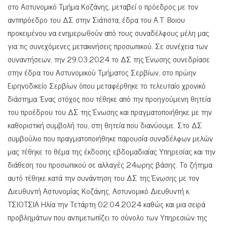
στο Αστυνομικό Τμήμα Κοζάνης, μεταβεί ο πρόεδρος με τον
αντιπρόεδρο του ΔΣ στην Σιάτιστα, έδρα του Α.Τ. Βοιου
προκειμένου να ενημερωθούν από τους συναδέλφους μέλη μας
για τις συνεχόμενες μετακινήσεις προσωπικού. Σε συνέχεια των
συναντήσεων, την 29.03.2024 το ΔΣ της Ένωσης συνεδρίασε
στην έδρα του Αστυνομικού Τμήματος Σερβίων, στο πρώην
Ειρηνοδικείο Σερβίων όπου μεταφέρθηκε το τελευταίο χρονικό
διάστημα. Ένας στόχος που τέθηκε από την προηγούμενη θητεία
του προέδρου του ΔΣ της Ένωσης και πραγματοποιήθηκε με την
καθοριστική συμβολή του, στη θητεία που διανύουμε. Στο ΔΣ
συμβούλιο που πραγματοποιήθηκε παρουσία συναδέλφων μελών
μας τέθηκε το θέμα της έκδοσης εβδομαδιαίας Υπηρεσίας και την
διάθεση του προσωπικού σε αλλαγές 24ωρης βάσης. Το ζήτημα
αυτό τέθηκε κατά την συνάντηση του ΔΣ της Ένωσης με τον
Διευθυντή Αστυνομίας Κοζάνης, Αστυνομικό Διευθυντή κ.
ΤΣΙΟΤΣΙΑ Ηλία την Τετάρτη 02.04.2024 καθώς και μια σειρά
προβλημάτων που αντιμετωπίζει το σύνολο των Υπηρεσιών της