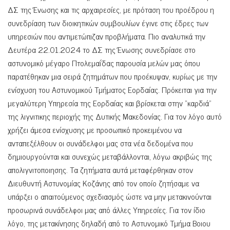
ΔΣ της Ένωσης και τις αρχαιρεσίες, με πρόταση του προέδρου η
συνεδρίαση των διοικητικών συμβουλίων έγινε στις έδρες των
υπηρεσιών που αντιμετώπιζαν προβλήματα. Πιο αναλυτικά την
Δευτέρα 22.01.2024 το ΔΣ της Ένωσης συνεδρίασε στο
αστυνομικό μέγαρο Πτολεμαΐδας παρουσία μελών μας όπου
παρατέθηκαν μια σειρά ζητημάτων που προέκυψαν, κυρίως με την
ενίσχυση του Αστυνομικού Τμήματος Εορδαίας. Πρόκειται για την
μεγαλύτερη Υπηρεσία της Εορδαίας και βρίσκεται στην “καρδιά”
της λιγνιτικης περιοχής της Δυτικής Μακεδονίας. Για τον λόγο αυτό
χρήζει άμεσα ενίσχυσης με προσωπικό προκειμένου να
ανταπεξέλθουν οι συνάδελφοι μας στα νέα δεδομένα που
δημιουργούνται και συνεχώς μεταβάλλονται, λόγω ακριβώς της
απολιγνιτοποιησης. Τα ζητήματα αυτά μεταφέρθηκαν στον
Διευθυντή Αστυνομίας Κοζάνης από τον οποίο ζητήσαμε να
υπάρξει ο απαιτούμενος σχεδιασμός ώστε να μην μετακινούνται
προσωρινά συνάδελφοι μας από άλλες Υπηρεσίες. Για τον ίδιο
λόγο, της μετακίνησης δηλαδή από το Αστυνομικό Τμήμα Βοιου