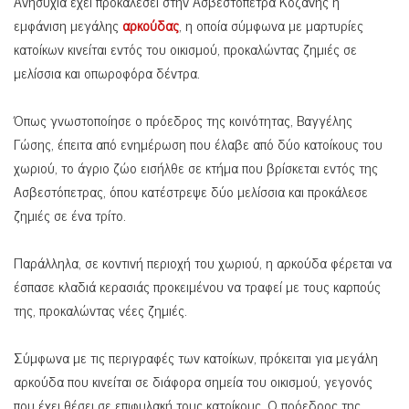
Ανησυχία έχει προκαλέσει στην Ασβεστόπετρα Κοζάνης η
εμφάνιση μεγάλης
αρκούδας
, η οποία σύμφωνα με μαρτυρίες
κατοίκων κινείται εντός του οικισμού, προκαλώντας ζημιές σε
μελίσσια και οπωροφόρα δέντρα.
Όπως γνωστοποίησε ο πρόεδρος της κοινότητας, Βαγγέλης
Γώσης, έπειτα από ενημέρωση που έλαβε από δύο κατοίκους του
χωριού, το άγριο ζώο εισήλθε σε κτήμα που βρίσκεται εντός της
Ασβεστόπετρας, όπου κατέστρεψε δύο μελίσσια και προκάλεσε
ζημιές σε ένα τρίτο.
Παράλληλα, σε κοντινή περιοχή του χωριού, η αρκούδα φέρεται να
έσπασε κλαδιά κερασιάς προκειμένου να τραφεί με τους καρπούς
της, προκαλώντας νέες ζημιές.
Σύμφωνα με τις περιγραφές των κατοίκων, πρόκειται για μεγάλη
αρκούδα που κινείται σε διάφορα σημεία του οικισμού, γεγονός
που έχει θέσει σε επιφυλακή τους κατοίκους. Ο πρόεδρος της