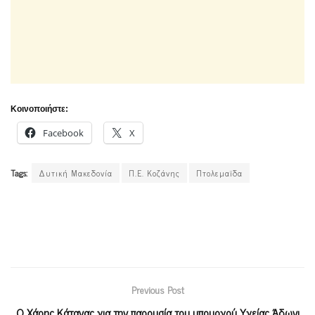
Κοινοποιήστε:
Facebook
X
Tags:
Δυτική Μακεδονία
Π.Ε. Κοζάνης
Πτολεμαϊδα
Previous Post
Ο Χάρης Κάτανας για την παρουσία του υπουργού Υγείας Άδωνι