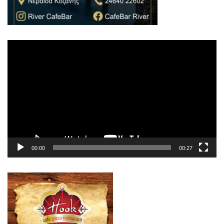
Πρόγραμμα
Αναπαραγωγής
Βίντεο
00:00
00:27