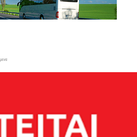
όμενα