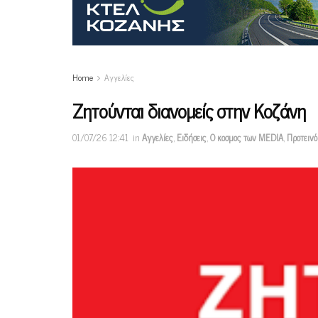
Home
Αγγελίες
Ζητούνται διανομείς στην Κοζάνη
01/07/26 12:41
in
Αγγελίες
,
Ειδήσεις
,
Ο κοσμος των MEDIA
,
Προτειν