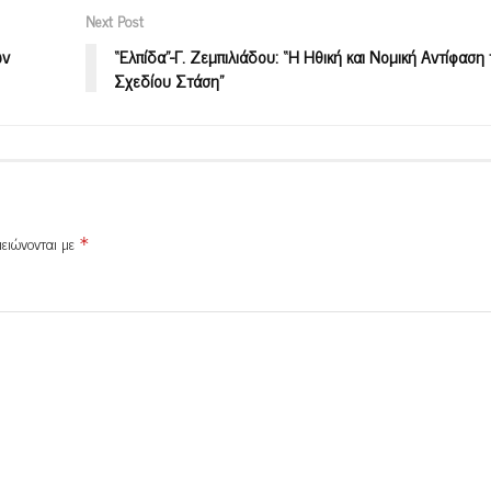
Next Post
ων
“Ελπίδα”-Γ. Ζεμπιλιάδου: “Η Ηθική και Νομική Αντίφαση
Σχεδίου Στάση”
μειώνονται με
*