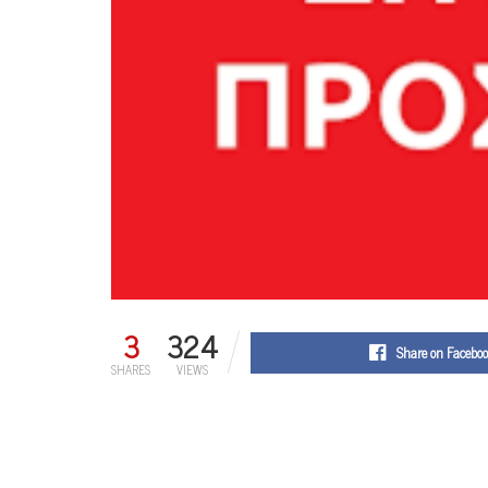
3
324
Share on Facebo
SHARES
VIEWS