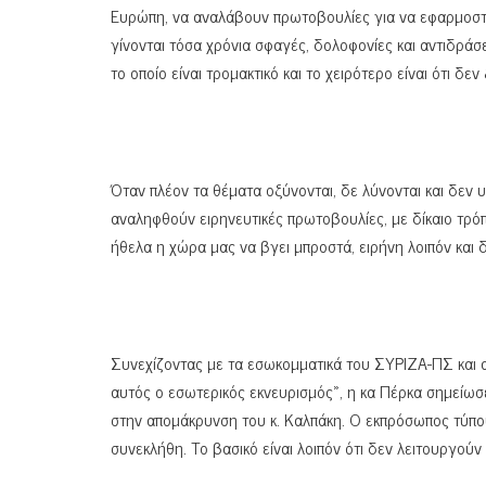
Ευρώπη, να αναλάβουν πρωτοβουλίες για να εφαρμοστού
γίνονται τόσα χρόνια σφαγές, δολοφονίες και αντιδράσε
το οποίο είναι τρομακτικό και το χειρότερο είναι ότι δε
Όταν πλέον τα θέματα οξύνονται, δε λύνονται και δεν υ
αναληφθούν ειρηνευτικές πρωτοβουλίες, με δίκαιο τρόπ
ήθελα η χώρα μας να βγει μπροστά, ειρήνη λοιπόν και 
Συνεχίζοντας με τα εσωκομματικά του ΣΥΡΙΖΑ-ΠΣ και α
αυτός ο εσωτερικός εκνευρισμός», η κα Πέρκα σημείωσε
στην απομάκρυνση του κ. Καλπάκη. Ο εκπρόσωπος τύπου
συνεκλήθη. Το βασικό είναι λοιπόν ότι δεν λειτουργού