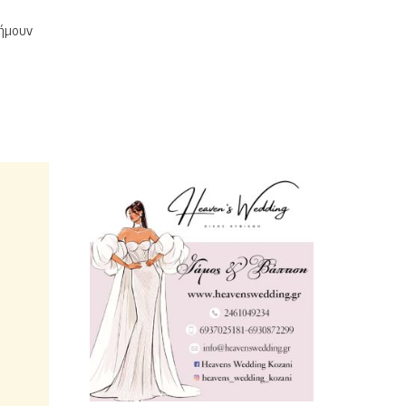
 ήμουν