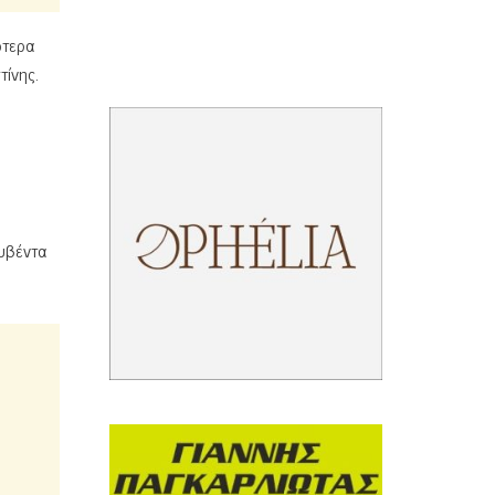
ότερα
τίνης.
ουβέντα