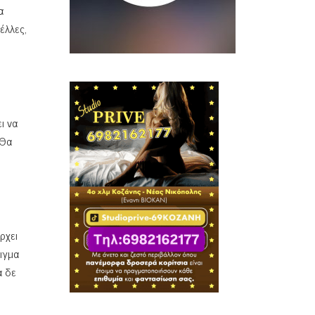
α
έλλες,
ι να
 Θα
ρχει
ειγμα
α δε