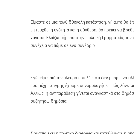
Είμαστε σε μια πολύ δύσκολη κατάσταση, γι’ αυτό θα έπρ
επιτευχθεί η ενότητα και η σύνθεση, θα πρέπει να βρεθ
χάνεται. Ελπίζω σήμερα στην Πολιτική Γραμματεία, την
συνέχεια να πάμε σε ένα συνέδριο.
Εγώ είμαι απ’ την πλευρά που λέει ότι δεν μπορεί να α
που μέχρι στιγμής έχουμε συνομολογήσει. Πώς λύνεται
Αλλιώς, η αντιπαράθεση γίνεται αναγκαστικά στο δημόσ
συζητήσω δημόσια.
Σημασία έχει η πολιτική διαφωνία και κατεύθυνση, η ο