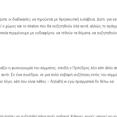
επε οι διαδικασίες να τηρούνται με θρησκευτική ευλάβεια. Διότι, για να
εί ο χώρος και το πλαίσιο που θα συζητηθούν όλα αυτά, αλλιώς το πράγ
 οποία περιμένουμε με ενδιαφέρον, να τεθούν τα θέματα, να συζητηθούν
λλάζει η φυσιογνωμία του κόμματος, επειδή ο Πρόεδρος λέει κάτι άλλο α
 αυτό; Σε ένα συνέδριο, σε μια πολύ σοβαρή συζήτηση εντός του κόμμα
ιο λόγο, κάτι που είναι λάθος – δηλαδή κι εγώ πραγματικά δε θέλω να
ποία πρέπει να συζητηθεί πάρα πολύ σοβαρά. Κάποιες φορές μπορεί να μη