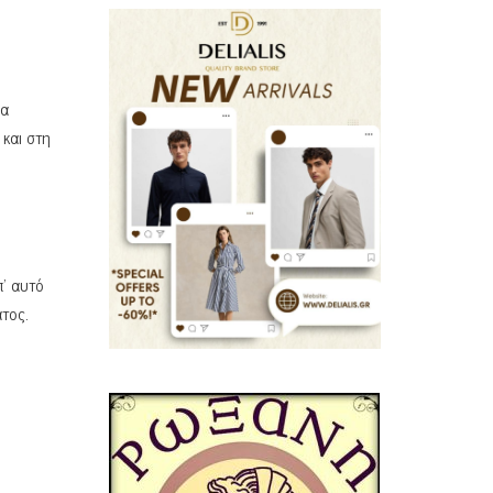
μα
 και στη
π’ αυτό
τος.