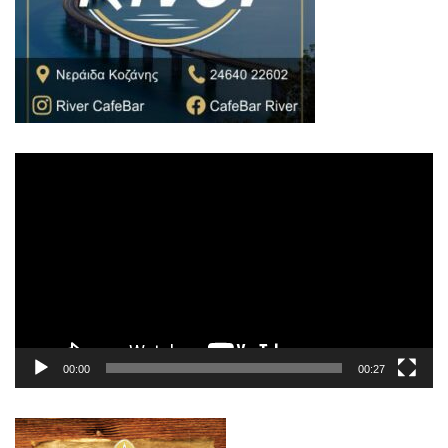
Πρόγραμμα
Αναπαραγωγής
Βίντεο
00:00
00:27