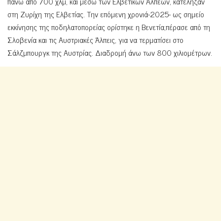
πάνω από 700 χλμ, και μέσω των Ελβετικών Άλπεων, κατέληξαν
στη Ζυρίχη της Ελβετίας. Την επόμενη χρονιά-2025- ως σημείο
εκκίνησης της ποδηλατοπορείας ορίστηκε η Βενετία,πέρασε από τη
Σλοβενία και τις Αυστριακές Άλπεις, για να τερματίσει στο
Σάλζμπουργκ της Αυστρίας. Διαδρομή άνω των 800 χιλιομέτρων.