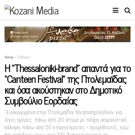
Home
Ειδήσεις
Η “Thessaloniki-brand” απαντά για το
“Canteen Festival” της Πτολεμαϊδας
και όσα ακούστηκαν στο Δημοτικό
Συμβούλιο Εορδαίας
"Συγκεκριμένα στην Πτολεμαΐδα, θα απασχοληθούν για
λίγες ημέρες, πάνω από 20 άτομα με πλήρη ασφαλιστική
κάλυψη, πάνω από 50 επαγγελματίες - προμηθευτές, ενώ
θα υπάρξουν γύρω στις 100 διανυκτερεύσεις σε