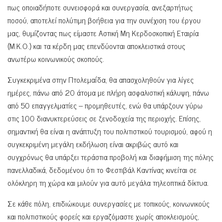
πως οποιαδήποτε συνεισφορά και συνεργασία, ανεξαρτήτως
ποσού, αποτελεί πολύτιμη βοήθεια για την συνέχιση του έργου
μας, θυμίζοντας πως είμαστε Αστική Μη Κερδοσκοπική Εταιρία
(Μ.Κ.Ο.) και τα κέρδη μας επενδύονται αποκλειστικά στους
ανωτέρω κοινωνικούς σκοπούς.
Συγκεκριμένα στην Πτολεμαΐδα, θα απασχοληθούν για λίγες
ημέρες, πάνω από 20 άτομα με πλήρη ασφαλιστική κάλυψη, πάνω
από 50 επαγγελματίες – προμηθευτές, ενώ θα υπάρξουν γύρω
στις 100 διανυκτερεύσεις σε ξενοδοχεία της περιοχής. Επίσης,
σημαντική θα είναι η ανάπτυξη του πολιτιστικού τουρισμού, αφού η
συγκεκριμένη μεγάλη εκδήλωση είναι ακριβώς αυτό και
συγχρόνως θα υπάρξει τεράστια προβολή και διαφήμιση της πόλης
πανελλαδικά, δεδομένου ότι το Φεστιβάλ Καντίνας κινείται σε
ολόκληρη τη χώρα και μιλούν για αυτό μεγάλα τηλεοπτικά δίκτυα.
Σε κάθε πόλη, επιδιώκουμε συνεργασίες με τοπικούς, κοινωνικούς
και πολιτιστικούς φορείς και εργαζόμαστε χωρίς αποκλεισμούς,