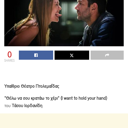
0
SHARES
Υπαίθριο Θέατρο Πτολεμαΐδας
«Θέλω
να σου
κρατάω
το
χέρι»
(
I
want
to
hold
your
hand
)
του
Τάσου Ιορδανίδη