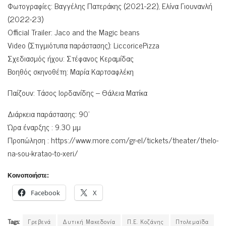
Φωτογραφίες: Βαγγέλης Πατεράκης (2021-22), Ελίνα Γιουνανλή
(2022-23)
Official Trailer: Jaco and the Magic beans
Video (Στιγμιότυπα παράστασης): LiccoricePizza
Σχεδιασμός ήχου: Στέφανος Κεραμίδας
Βοηθός σκηνοθέτη: Μαρία Καρτσαφλέκη
Παίζουν: Τάσος Ιορδανίδης – Θάλεια Ματίκα
Διάρκεια παράστασης: 90’
Ώρα έναρξης : 9.30 μμ
Προπώληση : https://www.more.com/gr-el/tickets/theater/thelo-
na-sou-kratao-to-xeri/
Κοινοποιήστε:
Facebook
X
Tags:
Γρεβενά
Δυτική Μακεδονία
Π.Ε. Κοζάνης
Πτολεμαϊδα