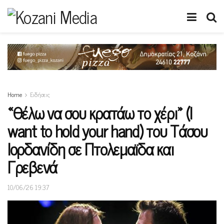
Home
Ειδήσεις
«Θέλω να σου κρατάω το χέρι» (I
want to hold your hand) του Τάσου
Ιορδανίδη σε Πτολεμαϊδα και
Γρεβενά
10/06/26 19:37