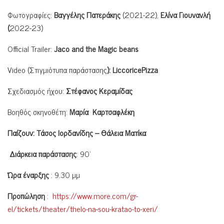
Φωτογραφίες:
Βαγγέλης Πατεράκης
(2021-22),
Ελίνα Γιουνανλή
(
2022-23)
Official Trailer:
Jaco and the Magic beans
Video (Στιγμιότυπα παράστασης
): LiccoricePizza
Σχεδιασμός ήχου:
Στέφανος Κεραμίδας
Βοηθός σκηνοθέτη:
Μαρία Καρτσαφλέκη
Παίζουν: Τάσος Ιορδανίδης – Θάλεια Ματίκα
Διάρκεια παράστασης
: 90’
Ώρα έναρξης
: 9.30 μμ
Προπώληση
:
https://www.more.com/gr-
el/tickets/theater/thelo-na-sou-kratao-to-xeri/