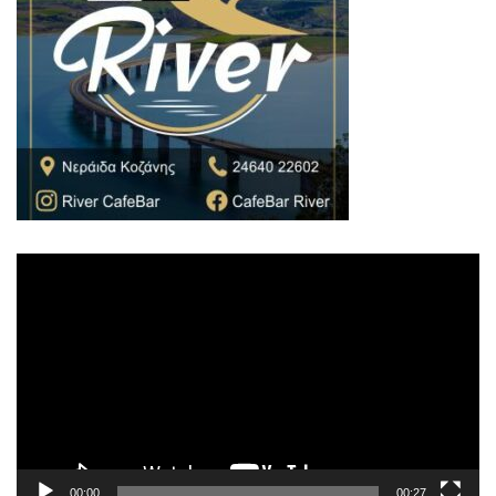
Πρόγραμμα
Αναπαραγωγής
Βίντεο
00:00
00:27