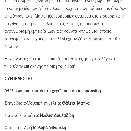
Σε ένα δωμάτιο ξενοδοχείου ημιδιαμονής –έναν χώρο προσωρινό,
σχεδόν μετέωρο– δύο άνθρωποι έρχονται αντιμέτωποι με όσα δεν
ειπώθηκαν ποτέ. Με λεπτές ισορροπίες ανάμεσα στο χιούμορ και τη
συγκίνηση, οι ήρωες καλούν τους θεατές σε μια βαθιά
αναγνωρίσιμη εμπειρία. Δεν αφηγούνται απλώς μια ιστορία·
καθρεφτίζουν στιγμές που πολλοί έχουν ζήσει ή φοβηθεί ότι θα
ζήσουν.
Δεν είναι τυχαίο ότι οι περισσότεροι θεατές φεύγουν λέγοντας
πως είδαν επί σκηνής τη δική τους ζωή.
ΣΥΝΤΕΛΕΣΤΕΣ
«Θέλω να σου κρατάω το χέρι» του Τάσου Ιορδανίδη
Σκηνοθεσία-Μουσική επιμέλεια:
Θάλεια Ματίκα
Σκηνικά-κοστούμια
: Ηλένια Δουλαδίρη
Φωτισμοί:
Ζωή Μολυβδά-Φαμέλη