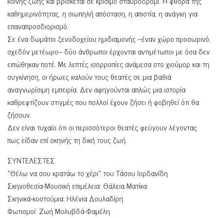
κοινής ζωής και βρίσκεται σε κρίσιμο σταυροδρόμι. Η φθορά της
καθημερινότητας, η σιωπηλή απόσταση, η απιστία, η ανάγκη για
επαναπροσδιορισμό.
Σε ένα δωμάτιο ξενοδοχείου ημιδιαμονής –έναν χώρο προσωρινό,
σχεδόν μετέωρο– δύο άνθρωποι έρχονται αντιμέτωποι με όσα δεν
ειπώθηκαν ποτέ. Με λεπτές ισορροπίες ανάμεσα στο χιούμορ και τη
συγκίνηση, οι ήρωες καλούν τους θεατές σε μια βαθιά
αναγνωρίσιμη εμπειρία. Δεν αφηγούνται απλώς μια ιστορία·
καθρεφτίζουν στιγμές που πολλοί έχουν ζήσει ή φοβηθεί ότι θα
ζήσουν.
Δεν είναι τυχαίο ότι οι περισσότεροι θεατές φεύγουν λέγοντας
πως είδαν επί σκηνής τη δική τους ζωή.
ΣΥΝΤΕΛΕΣΤΕΣ
«Θέλω να σου κρατάω το χέρι» του Τάσου Ιορδανίδη
Σκηνοθεσία-Μουσική επιμέλεια: Θάλεια Ματίκα
Σκηνικά-κοστούμια: Ηλένια Δουλαδίρη
Φωτισμοί: Ζωή Μολυβδά-Φαμέλη