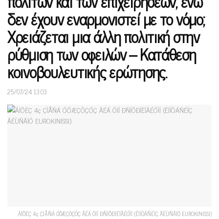
πολιτών και των επιχειρήσεων, ενώ
δεν έχουν εναρμονιστεί με το νόμο;
Χρειάζεται μια άλλη πολιτική στην
ρύθμιση των οφειλών – Κατάθεση
κοινοβουλευτικής ερώτησης.
25/07/24 13:03
ÂÏÕËÇ 4ç ÇÌÅÑÁ ÓÕÆÇÔÇÓÇ ÃÉÁ ÔÏÍ ÐÑÏÕÐÏËÏÃÉÓÌÏ (ÊÏÍÔÁÑÉÍÇ ÃÉÙÑÃÏÓ EUROKINISSI)