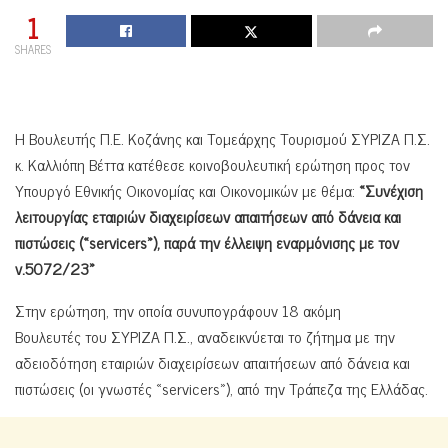
1
SHARES
Η Βουλευτής Π.Ε. Κοζάνης και Τομεάρχης Τουρισμού ΣΥΡΙΖΑ Π.Σ.
κ. Καλλιόπη Βέττα κατέθεσε κοινοβουλευτική ερώτηση προς τον
Υπουργό Εθνικής Οικονομίας και Οικονομικών με θέμα:
«Συνέχιση
λειτουργίας εταιριών διαχειρίσεων απαιτήσεων από δάνεια και
πιστώσεις («
servicers
»), παρά την έλλειψη εναρμόνισης με τον
ν.5072/23»
Στην ερώτηση, την οποία συνυπογράφουν 18 ακόμη
Βουλευτές του ΣΥΡΙΖΑ Π.Σ., αναδεικνύεται το ζήτημα με την
αδειοδότηση εταιριών διαχειρίσεων απαιτήσεων από δάνεια και
πιστώσεις (οι γνωστές «servicers»), από την Τράπεζα της Ελλάδας.