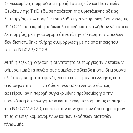
Συγκεκριμένα, η αρμόδια επιτροπή Τραπεζικών και Πιστωτικών
Θεμάτων της Τ.τ.Ε. έδωσε παράταση της υφιστάμενης άδειας
λειτουργίας σε 4 εταιρίες του κλάδου για να προσκομίσουν έως τις
31.10.24 τα απαραίτητα δικαιολογητικά ώστε να λάβουν νέα άδεια
λειτουργίας, με την αναφορά ότι κατά την εξέταση των φακέλων
δεν διαπιστώθηκε πλήρης συμμόρφωση με τις απαιτήσεις του
οικείου Ν.5072/2023.
Αυτή η εξέλιξη, δηλαδή η δυνατότητα λειτουργίας των εταιριών
σήμερα, παρά τα κενά στους φακέλους αδειοδότησης, δημιουργεί
πλείστα ερωτήματα: αφενός, για το ποιες ήταν οι ελλείψεις που
απέτρεψαν την Τ.τ.Ε να δώσει νέα άδεια λειτουργίας και,
αφετέρου, αν η παροχή συγκεκριμένης προθεσμίας για την
προσκόμιση δικαιολογητικών και την εναρμόνιση με τις απαιτήσεις
του Ν.5072/2023, επιτρέπει την συνέχιση των δραστηριοτήτων
τους, συμπεριλαμβανομένων και των εκδόσεων διαταγών
πληρωμής.