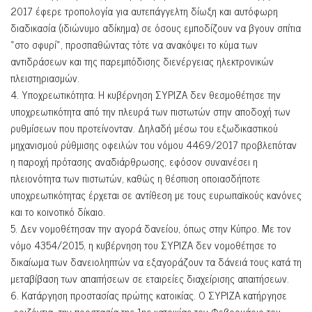
2017 έφερε τροπολογία για αυτεπάγγελτη δίωξη και αυτόφωρη
διαδικασία (ιδιώνυμο αδίκημα) σε όσους εμποδίζουν να βγουν σπίτια
«στο σφυρί», προσπαθώντας τότε να ανακόψει το κύμα των
αντιδράσεων και της παρεμπόδισης διενέργειας ηλεκτρονικών
πλειστηριασμών.
4. Υποχρεωτικότητα. Η κυβέρνηση ΣΥΡΙΖΑ δεν θεσμοθέτησε την
υποχρεωτικότητα από την πλευρά των πιστωτών στην αποδοχή των
ρυθμίσεων που προτείνονταν. Δηλαδή μέσω του εξωδικαστικού
μηχανισμού ρύθμισης οφειλών του νόμου 4469/2017 προβλεπόταν
η παροχή πρότασης αναδιάρθρωσης, εφόσον συναινέσει η
πλειονότητα των πιστωτών, καθώς η θέσπιση οποιασδήποτε
υποχρεωτικότητας έρχεται σε αντίθεση με τους ευρωπαϊκούς κανόνες
και το κοινοτικό δίκαιο.
5. Δεν νομοθέτησαν την αγορά δανείου, όπως στην Κύπρο. Με τον
νόμο 4354/2015, η κυβέρνηση του ΣΥΡΙΖΑ δεν νομοθέτησε το
δικαίωμα των δανειοληπτών να εξαγοράζουν τα δάνειά τους κατά τη
μεταβίβαση των απαιτήσεων σε εταιρείες διαχείρισης απαιτήσεων.
6. Κατάργηση προστασίας πρώτης κατοικίας. Ο ΣΥΡΙΖΑ κατήργησε
-οριζόντια- την προστασία της 1ης κατοικίας τον Φεβρουάριο του