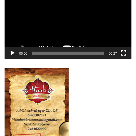
Βίντεο
00:00
00:27