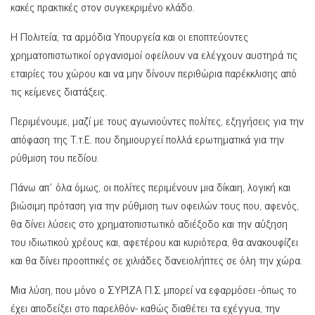
κακές πρακτικές στον συγκεκριμένο κλάδο.
Η Πολιτεία, τα αρμόδια Υπουργεία και οι εποπτεύοντες
χρηματοπιστωτικοί οργανισμοί οφείλουν να ελέγχουν αυστηρά τις
εταιρίες του χώρου και να μην δίνουν περιθώρια παρέκκλισης από
τις κείμενες διατάξεις.
Περιμένουμε, μαζί με τους αγωνιούντες πολίτες, εξηγήσεις για την
απόφαση της Τ.τ.Ε. που δημιουργεί πολλά ερωτηματικά για την
ρύθμιση του πεδίου.
Πάνω απ΄ όλα όμως, οι πολίτες περιμένουν μια δίκαιη, λογική και
βιώσιμη πρόταση για την ρύθμιση των οφειλών τους που, αφενός,
θα δίνει λύσεις στο χρηματοπιστωτικό αδιέξοδο και την αύξηση
του ιδιωτικού χρέους και, αφετέρου και κυριότερα, θα ανακουφίζει
και θα δίνει προοπτικές σε χιλιάδες δανειολήπτες σε όλη την χώρα.
Μια λύση, που μόνο ο ΣΥΡΙΖΑ Π.Σ μπορεί να εφαρμόσει -όπως το
έχει αποδείξει στο παρελθόν- καθώς διαθέτει τα εχέγγυα, την