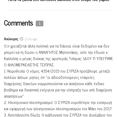
Comments
1
Ανώνυμος
2 έτη ago
Ο,τι χρειάζεται άλλη πολιτική για τα δάνεια, είναι δεδομένο και δεν
μπορεί να τη δώσει ο ΑΝΑΛΓΗΤΟΣ Μητσοτάκης, ούτε την έδωσε κ.
Καλλιόπη ο μέγας δούκας της αριστεράς Τσίπρας. ΙΔΟΥ ΤΙ ΥΠΕΓΡΑΨΕ
Ο ΦΙΛΟΜΕΡΚΕΛΙΣΤΗΣ ΤΣΙΠΡΑΣ:
1. Νομοθεσία. Ο νόμος 4354/2015 του ΣΥΡΙΖΑ προέβλεψε, μεταξύ
πολλών άλλων, ρητώς ότι «οι αδειοδοτούμενες εταιρείες
διαχείρισης δανείων νομιμοποιούνται να ασκήσουν κάθε ένδικο
βοήθημα και δικαστική ενέργεια για την είσπραξη των υπό διαχείριση
απαιτήσεων».
2. Ηλεκτρονικοί πλειστηριασμοί. Ο ΣΥΡΙΖΑ νομοθέτησε την εισαγωγή
και εφαρμογή των ηλεκτρονικών πλειστηριασμών τον Μάιο του 2017.
3. Αυτεπάγγελτη δίωξη. Η κυβέρνηση του ΣΥΡΙΖΑ τον Δεκέμβριο του