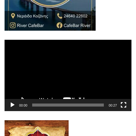
Πρόγραμμα
Αναπαραγωγής
Βίντεο
00:00
00:27