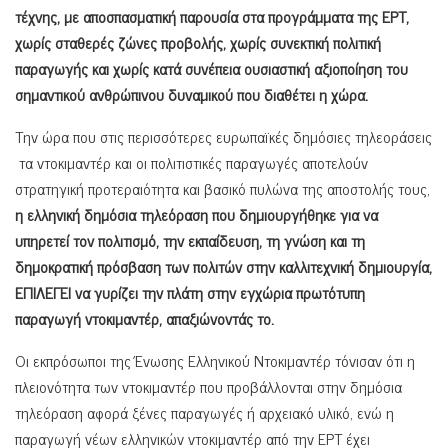
τέχνης, με αποσπασματική παρουσία στα προγράμματα της ΕΡΤ,
χωρίς σταθερές ζώνες προβολής, χωρίς συνεκτική πολιτική
παραγωγής και χωρίς κατά συνέπεια ουσιαστική αξιοποίηση του
σημαντικού ανθρώπινου δυναμικού που διαθέτει η χώρα.
Την ώρα που στις περισσότερες ευρωπαϊκές δημόσιες τηλεοράσεις
τα ντοκιμαντέρ και οι πολιτιστικές παραγωγές αποτελούν
στρατηγική προτεραιότητα και βασικό πυλώνα της αποστολής τους,
η ελληνική δημόσια τηλεόραση που δημιουργήθηκε για να
υπηρετεί τον πολιτισμό, την εκπαίδευση, τη γνώση και τη
δημοκρατική πρόσβαση των πολιτών στην καλλιτεχνική δημιουργία,
ΕΠΙΛΕΓΕΙ
να γυρίζει την πλάτη στην
εγχώρια πρωτότυπη
παραγωγή ντοκιμαντέρ,
απαξιώνοντάς το.
Οι εκπρόσωποι της Ένωσης Ελληνικού Ντοκιμαντέρ τόνισαν ότι η
πλειονότητα των ντοκιμαντέρ που προβάλλονται στην δημόσια
τηλεόραση αφορά ξένες παραγωγές ή αρχειακό υλικό, ενώ η
παραγωγή νέων ελληνικών ντοκιμαντέρ από την ΕΡΤ έχει