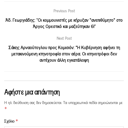
Previous Post
Άδ. Γεωργιάδης: “Οι κομμουνιστές με κήρυξαν «ανεπιθύμητο» στο
Άργος Ορεστικό και μαζεύτηκαν 6!”
Next Post
Σάκης Αρναούτογλου προς Κομισιόν: «Η Κυβέρνηση αφήνει τη
μετακινούμενη κτηνοτροφία στον αέρα. Οι κτηνοτρόφοι δεν
αντέχουν άλλη εγκατάλειψη
Αφήστε μια απάντηση
Η ηλ. διεύθυνση σας δεν δημοσιεύεται.
Τα υποχρεωτικά πεδία σημειώνονται με
*
Σχόλιο
*