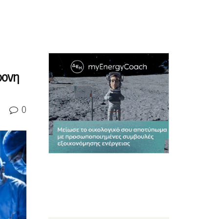
ρονη
0