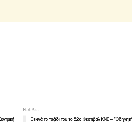
Next Post
εντρική
Ξεκινά το ταξίδι του το 52ο Φεστιβάλ ΚΝΕ – «Οδηγητ