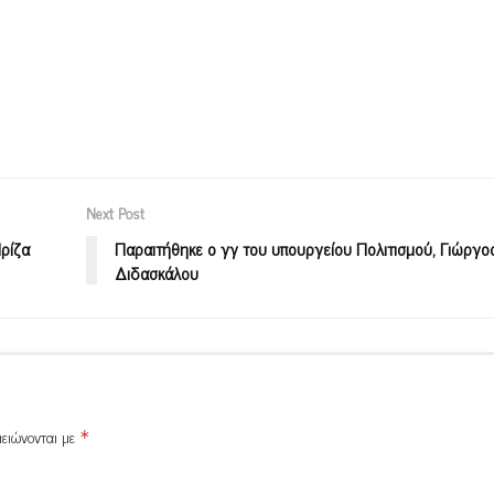
Next Post
ρίζα
Παραιτήθηκε ο γγ του υπουργείου Πολιτισμού, Γιώργο
Διδασκάλου
μειώνονται με
*