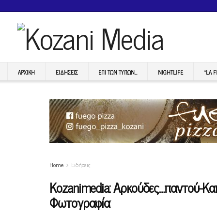
ΑΡΧΙΚΉ
ΕΙΔΉΣΕΙΣ
ΕΠI ΤΩΝ ΤΥΠΩΝ…
NIGHTLIFE
“LA 
Home
Ειδήσεις
Κοzanimedia: Αρκούδες…παντού-Και
Φωτογραφία