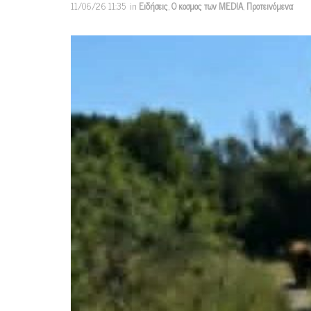
11/06/26 11:35
in
Ειδήσεις
,
Ο κοσμος των MEDIA
,
Προτεινόμενα