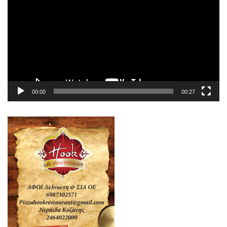
Βίντεο
00:00
00:27