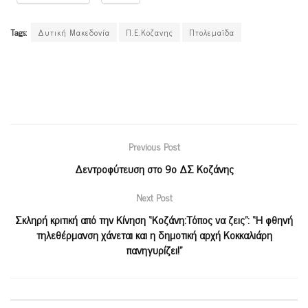
Tags:
Δυτική Μακεδονία
Π.Ε.Κοζανης
Πτολεμαϊδα
Previous Post
Δεντροφύτευση στο 9ο ΔΣ Κοζάνης
Next Post
Σκληρή κριτική από την Κίνηση “Κοζάνη:Τόπος να ζεις”: “Η φθηνή
τηλεθέρμανση χάνεται και η δημοτική αρχή Κοκκαλιάρη
πανηγυρίζει!”