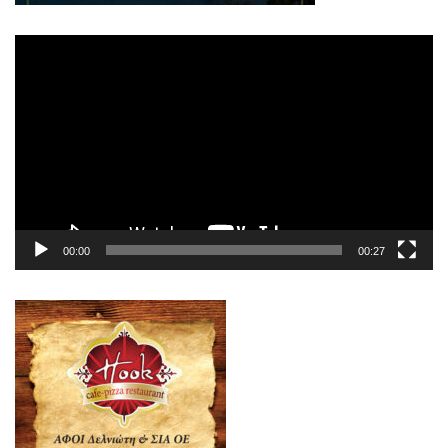
Πρόγραμμα
Αναπαραγωγής
Βίντεο
00:00
00:27