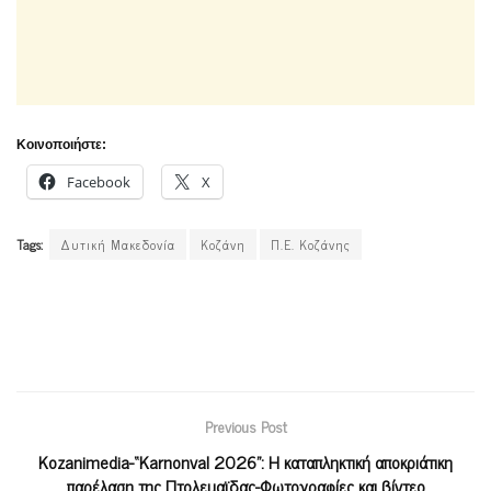
Κοινοποιήστε:
Facebook
X
Tags:
Δυτική Μακεδονία
Κοζάνη
Π.Ε. Κοζάνης
Previous Post
Kozanimedia-“Karnonval 2026”: Η καταπληκτική αποκριάτικη
παρέλαση της Πτολεμαϊδας-Φωτογραφίες και βίντεο