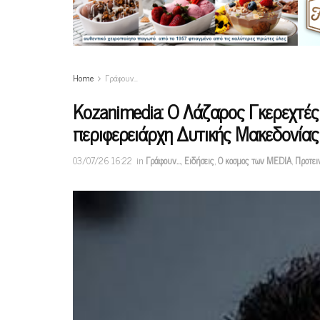
Home
Γράφουν…
Κοzanimedia: O Λάζαρος Γκερεχτές
περιφερειάρχη Δυτικής Μακεδονίας
03/07/26 16:22
in
Γράφουν…
,
Ειδήσεις
,
Ο κοσμος των MEDIA
,
Προτει