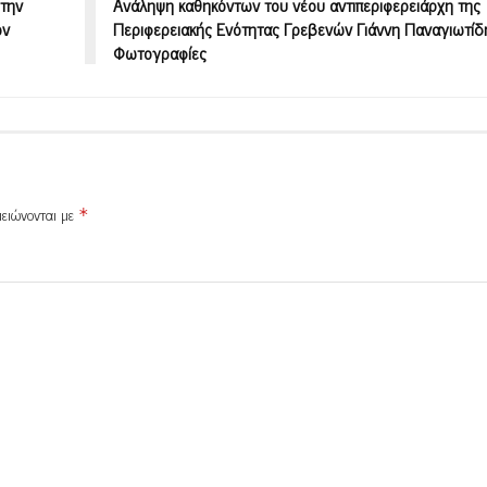
στην
Ανάληψη καθηκόντων του νέου αντιπεριφερειάρχη της
ον
Περιφερειακής Ενότητας Γρεβενών Γιάννη Παναγιωτίδ
Φωτογραφίες
μειώνονται με
*