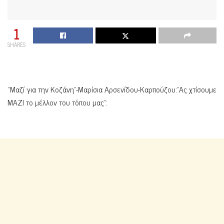
1
SHARES
“Μαζί για την Κοζάνη”-Μαρίσια Αρσενίδου-Καρπούζου:”Ας χτίσουμε
ΜΑΖΙ το μέλλον του τόπου μας”: