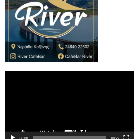
Πρόγραμμα
Αναπαραγωγής
Βίντεο
00:00
00:27