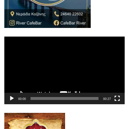
Πρόγραμμα
Αναπαραγωγής
Βίντεο
00:00
00:27