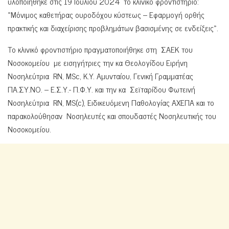
υλοποιήθηκε στις 19 Ιουλίου 2024 το κλινικό φροντιστήριο:
«Μόνιμος καθετήρας ουροδόχου κύστεως – Εφαρμογή ορθής
πρακτικής και διαχείρισης προβλημάτων βασισμένης σε ενδείξεις».
Το κλινικό φροντιστήριο πραγματοποιήθηκε στη ΣΑΕΚ του
Νοσοκομείου με εισηγήτριες την κα Θεολογίδου Ειρήνη
Νοσηλεύτρια RN, MSc, K.Y. Aμυνταίου, Γενική Γραμματέας
ΠΑ.ΣΥ.ΝΟ. – Ε.Σ.Υ.- Π.Φ.Υ. και την κα Σεϊταρίδου Φωτεινή
Νοσηλεύτρια RN, MS(c), Ειδικευόμενη Παθολογίας ΑΧΕΠΑ και το
παρακολούθησαν Νοσηλευτές και σπουδαστές Νοσηλευτικής του
Νοσοκομείου.