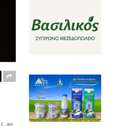
Ε., από