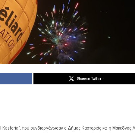
Share on Twitter
al Kastoria», που συνδιοργάνωσαν ο Δήμος Καστοριάς και η Μακεδνός Α.