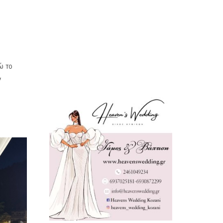
ώ το
ν