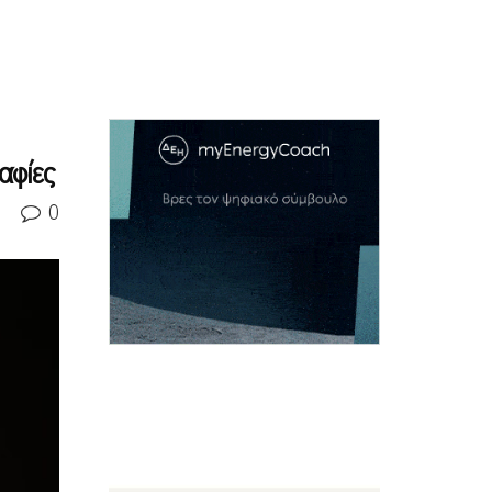
αφίες
0