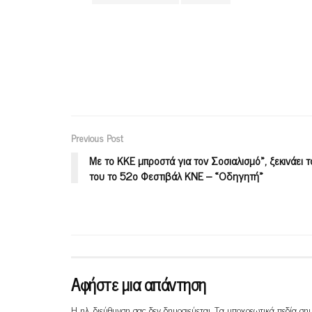
Previous Post
Με το ΚΚΕ μπροστά για τον Σοσιαλισμό», ξεκινάει τ
του το 52ο Φεστιβάλ ΚΝΕ – «Οδηγητή»
Αφήστε μια απάντηση
Η ηλ. διεύθυνση σας δεν δημοσιεύεται.
Τα υποχρεωτικά πεδία ση