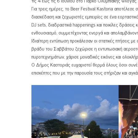
τις 4 έως τις 6 Ιουνίου στο Πάρκο Ολυμπιακής Φλόγας.
Για τρεις ημέρες, το Beer Festival Kastoria αποτέλεσε
διασκέδαση και ξεχωριστές εμπειρίες σε ένα εορταστικ
DJ sets, διαδραστικά happenings και ποικίλες δράσεις
ενθουσιασμό, συμμετέχοντας ενεργά και απολαμβάνοντ
Ιδιαίτερη εντύπωση προκάλεσαν οι στατικές πτήσεις με
βράδυ του Σαββάτου ξεχώρισε η εντυπωσιακή αεροστατ
πυροτεχνημάτων, χάρισε μοναδικές εικόνες και ολοκλή
Ο Δήμος Καστοριάς ευχαριστεί θερμά όλους όσοι συνέβ
επισκέπτες που με την παρουσία τους στήριξαν και αγκ