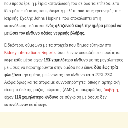
που προσφέρει η μέτρια κατανάλωσή του σε όλα τα επίπεδα. Στο
ίδιο μήκος κύματος και πρόσφατη μελέτη από τους ερευνητές της
Ιατρικής Σχολής Johns Hopkins, που αποκαλύπτει ότι η
κατανάλωση ακόμα και
ενός φλιτζανιού καφέ την ημέρα μπορεί να
μειώσει τον κίνδυνο οξείας νεφρικής βλάβης
.
Ειδικότερα, σύμφωνα με τα στοιχεία που δημοσιεύτηκαν στο
Kidney International Reports
, όσοι έπιναν οποιαδήποτε ποσότητα
καφέ κάθε μέρα είχαν
15% χαμηλότερο κίνδυνο
με τις μεγαλύτερες
μειώσεις να παρατηρούνται στην ομάδα που έπινε
δύο έως τρία
φλιτζάνια
την ημέρα, μειώνοντας τον κίνδυνο κατά 22%-23%.
Ακόμα όμως και τα άτομα με συννοσηρότητες, όπως η αρτηριακή
πίεση, ο δείκτης μάζας σώματος (ΔΜΣ), ο σακχαρώδης
διαβήτη
,
είχαν
11% χαμηλότερο κίνδυνο
σε σύγκριση με όσους δεν
κατανάλωναν ποτέ καφέ.