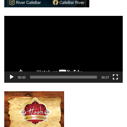
Πρόγραμμα
Αναπαραγωγής
Βίντεο
00:00
00:27