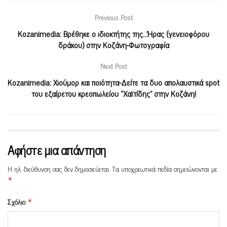
Previous Post
Kozanimedia: Βρέθηκε ο ιδιοκτήτης της…Ήρας (γενειοφόρου
δράκου) στην Κοζάνη-Φωτογραφία
Next Post
Kozanimedia: Xιούμορ και ποιότητα-Δείτε τα δυο απολαυστικά spot
του εξαίρετου κρεοπωλείου “Χαϊτίδης” στην Κοζάνη!
Αφήστε μια απάντηση
Η ηλ. διεύθυνση σας δεν δημοσιεύεται.
Τα υποχρεωτικά πεδία σημειώνονται με
*
Σχόλιο
*