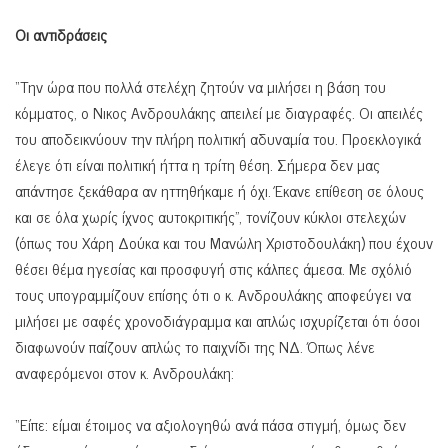
Οι αντιδράσεις
“Την ώρα που πολλά στελέχη ζητούν να μιλήσει η βάση του
κόμματος, ο Νικος Ανδρουλάκης απειλεί με διαγραφές. Οι απειλές
του αποδεικνύουν την πλήρη πολιτική αδυναμία του. Προεκλογικά
έλεγε ότι είναι πολιτική ήττα η τρίτη θέση. Σήμερα δεν μας
απάντησε ξεκάθαρα αν ηττηθήκαμε ή όχι. Έκανε επίθεση σε όλους
και σε όλα χωρίς ίχνος αυτοκριτικής”, τονίζουν κύκλοι στελεχών
(όπως του Χάρη Δούκα και του Μανώλη Χριστοδουλάκη) που έχουν
θέσει θέμα ηγεσίας και προσφυγή στις κάλπες άμεσα. Με σχόλιό
τους υπογραμμίζουν επίσης ότι ο κ. Ανδρουλάκης αποφεύγει να
μιλήσει με σαφές χρονοδιάγραμμα και απλώς ισχυρίζεται ότι όσοι
διαφωνούν παίζουν απλώς το παιχνίδι της ΝΔ. Όπως λένε
αναφερόμενοι στον κ. Ανδρουλάκη:
“Είπε: είμαι έτοιμος να αξιολογηθώ ανά πάσα στιγμή, όμως δεν