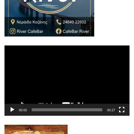
Πρόγραμμα
Αναπαραγωγής
Βίντεο
00:00
00:27