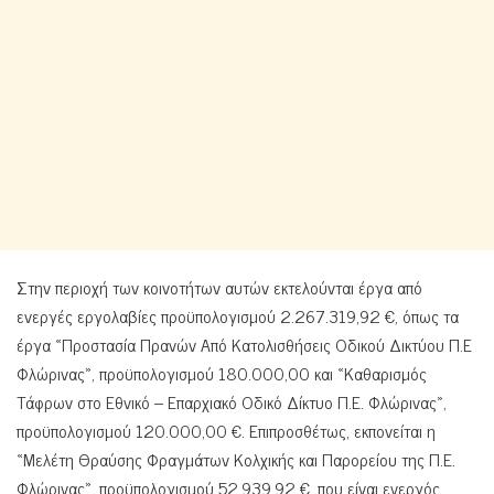
Στην περιοχή των κοινοτήτων αυτών εκτελούνται έργα από
ενεργές εργολαβίες προϋπολογισμού 2.267.319,92 €, όπως τα
έργα «Προστασία Πρανών Από Κατολισθήσεις Οδικού Δικτύου Π.Ε
Φλώρινας», προϋπολογισμού 180.000,00 και «Καθαρισμός
Τάφρων στο Εθνικό – Επαρχιακό Οδικό Δίκτυο Π.Ε. Φλώρινας»,
προϋπολογισμού 120.000,00 €. Επιπροσθέτως, εκπονείται η
«Μελέτη Θραύσης Φραγμάτων Κολχικής και Παρορείου της Π.Ε.
Φλώρινας», προϋπολογισμού 52.939,92 €, που είναι ενεργός