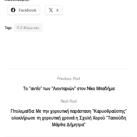
Facebook
X
Tags:
Π.Ε.Φλώρινας
Previous Post
Το “αντίο” των “Λιονταριών” στον Νίκο Μπαδήμα
Next Post
Πτολεμαϊδα: Με την χορευτική παράσταση “Καρυοθραύστης”
ολοκλήρωσε τη χορευτική χρονιά η Σχολή Χορού “Τασιούδη
Μάρθα Δήμητρα”