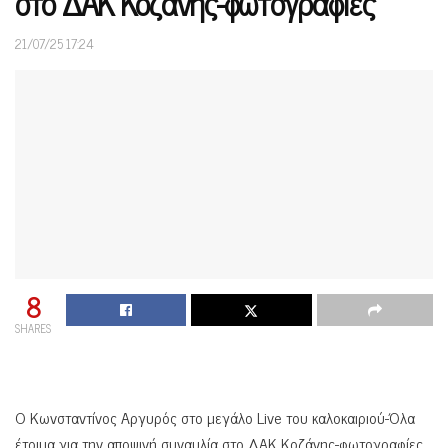
στο ΔΑΚ Κοζάνης-φωτογραφίες
21/07/25 17:24
8
SHARES
Ο Κωνσταντίνος Αργυρός στο μεγάλο Live του καλοκαιριού-Όλα
έτοιμα για την αποψινή συναυλία στο ΔΑΚ Κοζάνης-φωτογραφίες