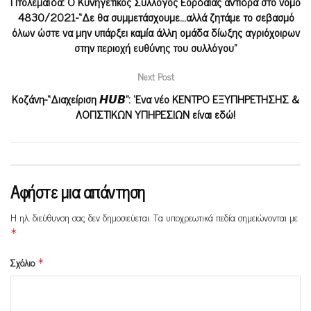
Πτολεμαΐδα: Ο Κυνηγετικός Σύλλογος Εορδαίας αντιδρά στο νόμο
4830/2021-“Δε θα συμμετάσχουμε…αλλά ζητάμε το σεβασμό
όλων ώστε να μην υπάρξει καμία άλλη ομάδα δίωξης αγριόχοιρων
στην περιοχή ευθύνης του συλλόγου”
Next Post
Κοζάνη-“Διαχείριση 𝙃𝙐𝘽”: ‘Ενα νέο ΚΕΝΤΡΟ ΕΞΥΠΗΡΕΤΗΣΗΣ &
ΛΟΓΙΣΤΙΚΩΝ ΥΠΗΡΕΣΙΩΝ είναι εδώ!
Αφήστε μια απάντηση
Η ηλ. διεύθυνση σας δεν δημοσιεύεται.
Τα υποχρεωτικά πεδία σημειώνονται με
*
Σχόλιο
*