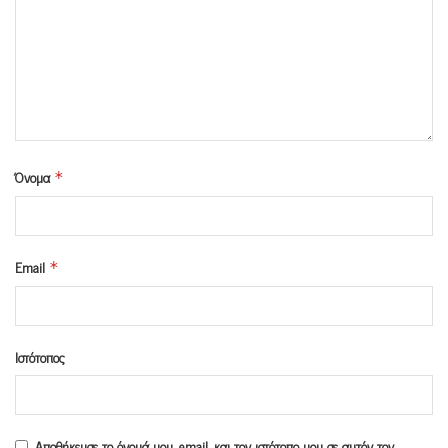
Όνομα
*
Email
*
Ιστότοπος
Αποθήκευσε το όνομά μου, email, και τον ιστότοπο μου σε αυτόν τον