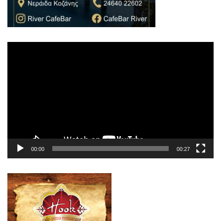
Πρόγραμμα
Αναπαραγωγής
Βίντεο
00:00
00:27