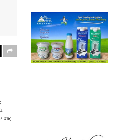
ς
ύ.
ε στις