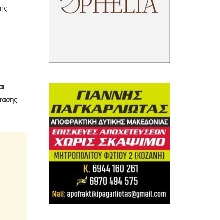
ής.
αι
στασης