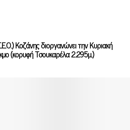
Ε.Ο.) Κοζάνης διοργανώνει την Κυριακή
μο (κορυφή Τσουκαρέλα 2.295μ.)