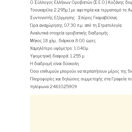
Ο Σύλλογος Ελλήνων Ορειβατών (Σ.Ε.Ο.) Κοζάνης δι
Τσουκαρέλα 2.295μ.) με αφετηρία και τερματισμό το Α
Συντονιστής Εξόρμησης : Σπύρος Γκαραβέλλας
Ώρα αναχώρησης 07:30 π.μ. από τη Στρατολογία.
Αναλυτικά στοιχεία ορειβατικής διαδρομής
Μήκος 18 χλμ., διάρκεια 8:00 ώρες.
Χαμηλότερο υψόμετρο: 1.040μ.
Υψομετρική διαφορά: 1.255 μ.
Η διαδρομή είναι δύσκολη.
Όσοι επιθυμούν μπορούν να περπατήσουν μέρος της δια
Πληροφορίες και δηλώσεις συμμετοχής στα Γραφεία τ
τηλέφωνα 2461025909