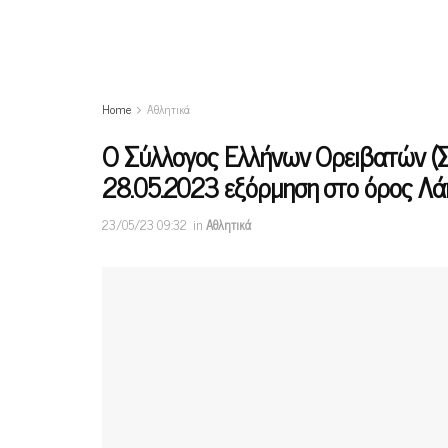
Home
Αθλητικά
Ο Σύλλογος Ελλήνων Ορειβατών (Σ.
28.05.2023 εξόρμηση στo όρος Λάκ
23/05/23 09:32
in
Αθλητικά