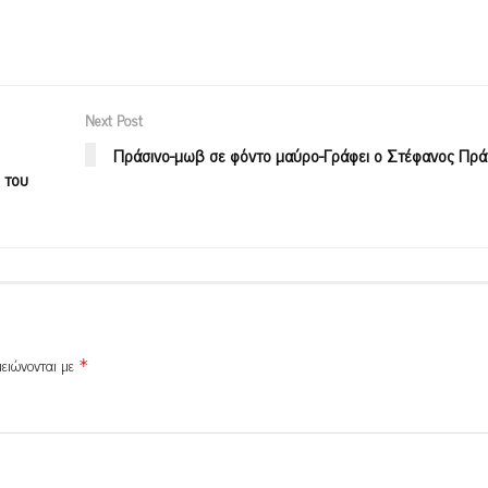
Next Post
Πράσινο-μωβ σε φόντο μαύρο-Γράφει ο Στέφανος Πρ
 του
μειώνονται με
*