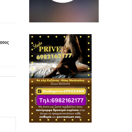
άσσος