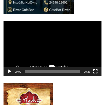
Πρόγραμμα
Αναπαραγωγής
Βίντεο
00:00
00:27