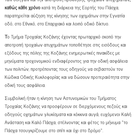
καθώς κάθε χρόνο
κατά τη διάρκεια της Εορτής του Πάσχα,
παρατηρείται αύξηση της κίνησης των οχημάτων στην Εγνατία
οδό, στο Εθνικό, στο Επαρχιακό και λοιπό οδικό δίκτυο.
Τ
ο Τμήμα Τροχαίας Κοζάνης έχοντας πρωταρχικό σκοπό την
αποτροπή τροχαίων ατυχημάτων τοποθέτησε στις εισόδους και
εξόδους της πόλης της Κοζάνης ενημερωτικές πινακίδες με
μηνύματα τροχονομικού ενδιαφέροντος για την οδική ασφάλεια
των πολιτών, προτρέποντας τους οδηγούς να σεβαστούν τον
Κώδικα Οδικής Κυκλοφορίας και να δώσουν προτεραιότητα στην
οδική τους ασφάλεια.
Συμβολική ήταν η κίνηση των Αστυνομικών του Τμήματος
Τροχαίας Κοζάνης να προσφέρουν σε διερχόμενους πεζούς και
οδηγούς οχημάτων γλυκίσματα και κόκκινα αυγά, ευχόμενοι Καλή
Ανάσταση και Καλό Πάσχα, στέλνοντας και φέτος το μήνυμα «το
Πάσχα τσουγκρίζουμε στο σπίτι και όχι στο δρόμο».