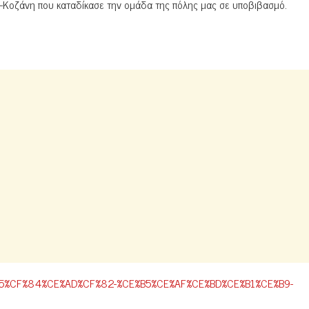
ός-Κοζάνη που καταδίκασε την ομάδα της πόλης μας σε υποβιβασμό.
CF%85%CF%84%CE%AD%CF%82-%CE%B5%CE%AF%CE%BD%CE%B1%CE%B9-