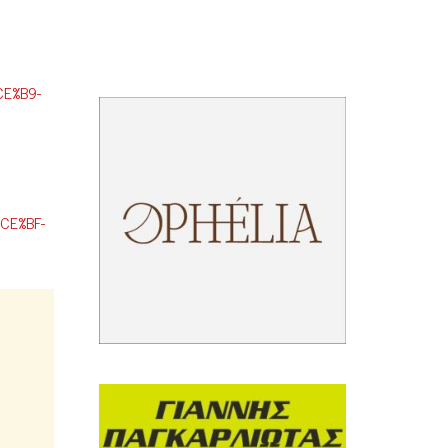
E%B9-
CE%BF-