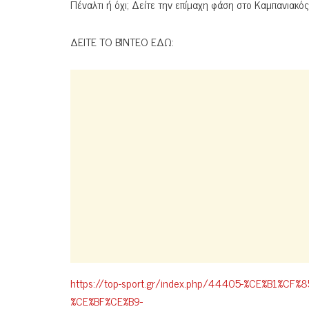
Πέναλτι ή όχι; Δείτε την επίμαχη φάση στο Καμπανιακ
ΔΕΙΤΕ ΤΟ ΒΊΝΤΕΟ ΕΔΩ:
https://top-sport.gr/index.php/44405-%CE%B1%
%CE%BF%CE%B9-