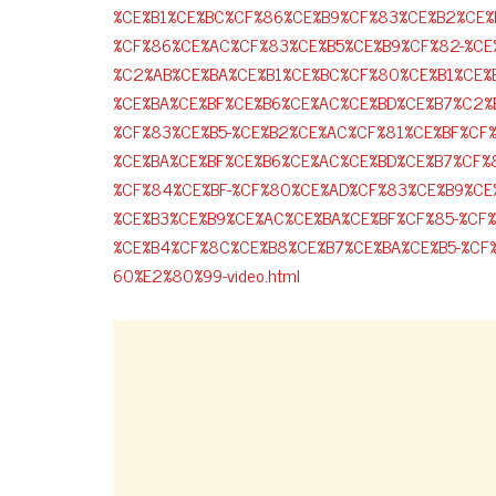
%CE%B1%CE%BC%CF%86%CE%B9%CF%83%CE%B2%CE%
%CF%86%CE%AC%CF%83%CE%B5%CE%B9%CF%82-%CE
%C2%AB%CE%BA%CE%B1%CE%BC%CF%80%CE%B1%CE%
%CE%BA%CE%BF%CE%B6%CE%AC%CE%BD%CE%B7%C2%B
%CF%83%CE%B5-%CE%B2%CE%AC%CF%81%CE%BF%CF
%CE%BA%CE%BF%CE%B6%CE%AC%CE%BD%CE%B7%CF%8
%CF%84%CE%BF-%CF%80%CE%AD%CF%83%CE%B9%CE%
%CE%B3%CE%B9%CE%AC%CE%BA%CE%BF%CF%85-%CF%
%CE%B4%CF%8C%CE%B8%CE%B7%CE%BA%CE%B5-%CF
60%E2%80%99-video.html