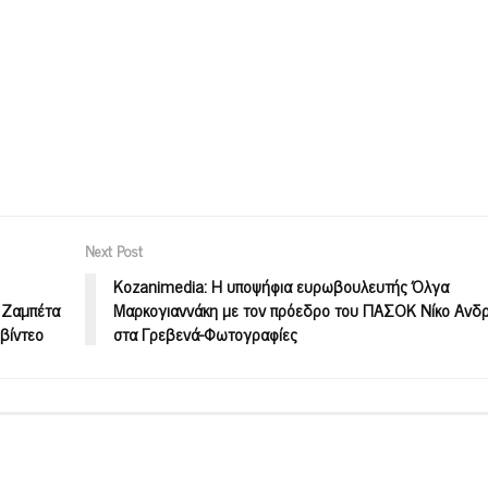
Next Post
Kozanimedia: H υποψήφια ευρωβουλευτής Όλγα
ο Ζαμπέτα
Μαρκογιαννάκη με τον πρόεδρο του ΠΑΣΟΚ Νίκο Ανδ
βίντεο
στα Γρεβενά-Φωτογραφίες