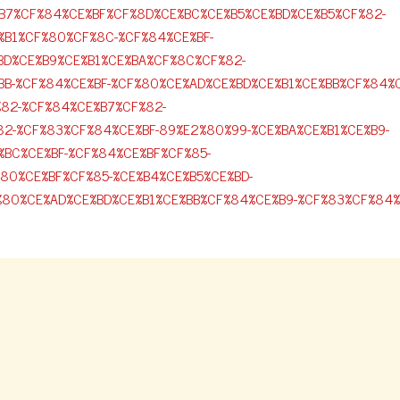
B7%CF%84%CE%BF%CF%8D%CE%BC%CE%B5%CE%BD%CE%B5%CF%82-
%B1%CF%80%CF%8C-%CF%84%CE%BF-
BD%CE%B9%CE%B1%CE%BA%CF%8C%CF%82-
B-%CF%84%CE%BF-%CF%80%CE%AD%CE%BD%CE%B1%CE%BB%CF%84%C
%82-%CF%84%CE%B7%CF%82-
2-%CF%83%CF%84%CE%BF-89%E2%80%99-%CE%BA%CE%B1%CE%B9-
BC%CE%BF-%CF%84%CE%BF%CF%85-
80%CE%BF%CF%85-%CE%B4%CE%B5%CE%BD-
%80%CE%AD%CE%BD%CE%B1%CE%BB%CF%84%CE%B9-%CF%83%CF%84%