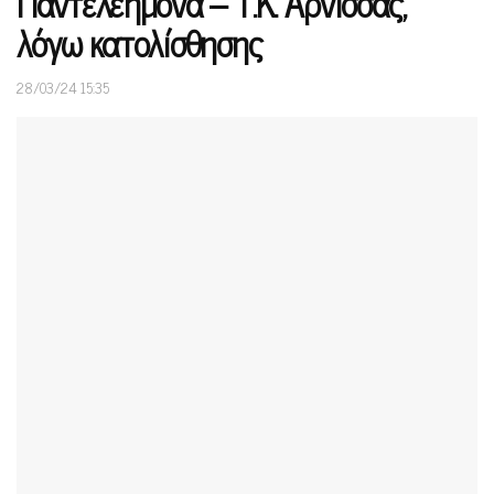
Παντελεήμονα – Τ.Κ. Άρνισσας,
λόγω κατολίσθησης
28/03/24 15:35