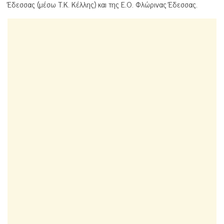
Έδεσσας (μέσω Τ.Κ. Κέλλης) και της Ε.Ο. Φλώρινας Έδεσσας.