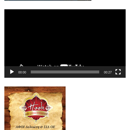
Πρόγραμμα
Αναπαραγωγής
Βίντεο
00:00
00:27