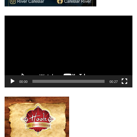
Πρόγραμμα
Αναπαραγωγής
Βίντεο
00:00
00:27