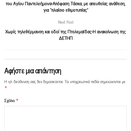
του Αγίου Παντελεήμονα-Απόφαση Τάσκα, με απευθείας ανάθεση,
για “πλαίσιο εθιμοτυπίας”
Next Post
Χωρίς τηλεθέρμανση και οδοί της Πτολεμαϊδας-Η ανακοίνωση της
ΔΕΤΗΠ
Αφήστε μια απάντηση
Η ηλ. διεύθυνση σας δεν δημοσιεύεται.
Τα υποχρεωτικά πεδία σημειώνονται με
*
Σχόλιο
*