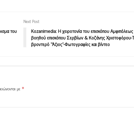
Next Post
ρισμα του
Kozanimedia: H χειροτονία του επισκόπου Αμφιπόλεως 
βοηθού επισκόπου Σερβίων & Κοζάνης Χριστοφόρου-
βροντερό “Άξιος”-Φωτογραφίες και βίντεο
μειώνονται με
*