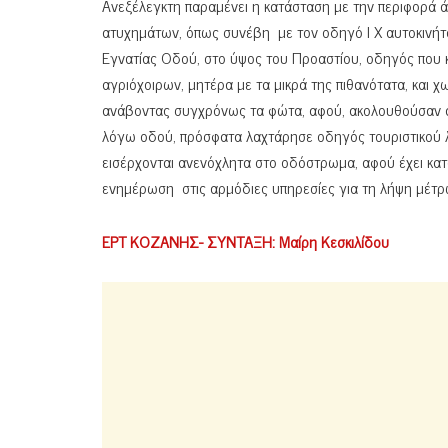
Ανεξέλεγκτη παραμένει η κατάσταση με την περιφορά ά
ατυχημάτων, όπως συνέβη με τον οδηγό Ι Χ αυτοκινήτου
Εγνατίας Οδού, στο ύψος του Προαστίου, οδηγός που κ
αγριόχοιρων, μητέρα με τα μικρά της πιθανότατα, και χ
ανάβοντας συγχρόνως τα φώτα, αφού, ακολουθούσαν άλ
λόγω οδού, πρόσφατα λαχτάρησε οδηγός τουριστικού λ
εισέρχονται ανενόχλητα στο οδόστρωμα, αφού έχει κατ
ενημέρωση στις αρμόδιες υπηρεσίες για τη λήψη μέτρω
ΕΡΤ ΚΟΖΑΝΗΣ- ΣΥΝΤΑΞΗ
:
Μαίρη Κεσκιλίδου