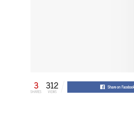
3
312
Share on Faceboo
SHARES
VIEWS