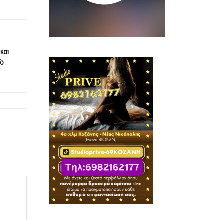
και
To