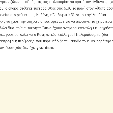
γριων ζώων σε οδούς ταχείας κυκλοφορίας και ορατό τον κίνδυνο τροχ
, ο οποίος στάθηκε τυχερός. Χθες στις 6.30 το πρωί, στον κάθετο άξο
ινείτο στο ρεύμα προς Κοζάνη, είδε ξαφνικά δίπλα του αγέλη δέκα
ωρίς να χάσει την ψυχραιμία του, φρέναρε για να αποφύγει τα χειρότερα,
λα δύο- τρία αυτοκίνητα. Όπως έχουν αναφέρει επανειλημμένα χρήστε
εωφορείου, αλλά και ο Κυνηγετικός Σύλλογος Πτολεμαΐδας, τα ζώα
αστραφεί η περίφραξη, που παρεμπόδιζε την είσοδο τους, και παρά την 
ν, δυστυχώς δεν έχει γίνει τίποτε