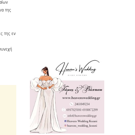
αίων
να της
ς της εν
συνεχή