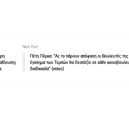
Next Post
άρη
Πέτη Πέρκα: «Ας το πάρουν απόφαση οι Βουλευτές της
παίδευσης
έγκλημα των Τεμπών θα δεσπόζει σε κάθε κοινοβουλευ
α
διαδικασία» (video)