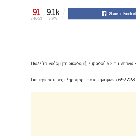
91
9.1k
Share on Faceboo
SHARES
VIEWS
Πωλείται νεόδμητη οικοδομή, εμβαδού 92 τ.μ. επάνω κ
Για περισσότερες πληροφορίες στο τηλέφωνο
697728