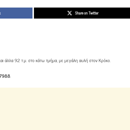
k
Share on Twitter
αι άλλα 92 τ.μ. στο κάτω τμήμα, με μεγάλη αυλή στον Κρόκο.
7988
.