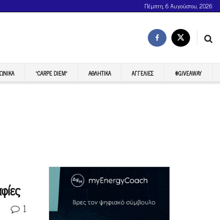
Πέμπτη, 6 Αυγούστου, 2026
ΩΝΙΚΆ
“CARPE DIEM”
ΑΘΛΗΤΙΚΆ
ΑΓΓΕΛΊΕΣ
#GIVEAWAY
φίες
1