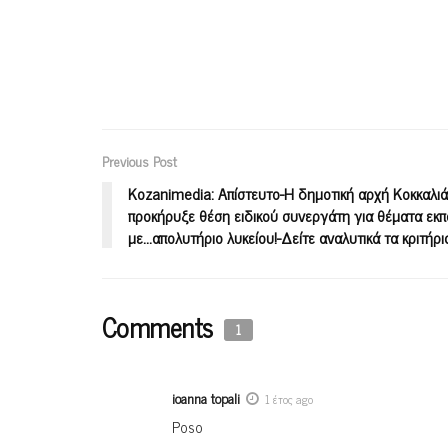
Previous Post
Κοzanimedia: Απίστευτο-Η δημοτική αρχή Κοκκαλι
προκήρυξε θέση ειδικού συνεργάτη για θέματα εκ
με…απολυτήριο λυκείου!-Δείτε αναλυτικά τα κριτήρι
Comments
1
ioanna topali
1 έτος ago
Poso