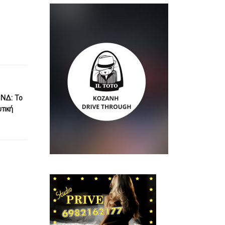
 ΝΔ: Το
τική