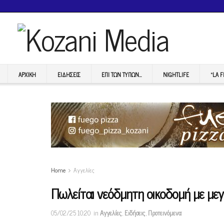
ΑΡΧΙΚΉ
ΕΙΔΉΣΕΙΣ
ΕΠI ΤΩΝ ΤΥΠΩΝ…
NIGHTLIFE
“LA 
Home
Αγγελίες
Πωλείται νεόδμητη οικοδομή με με
05/02/25 10:20
in
Αγγελίες
,
Ειδήσεις
,
Προτεινόμενα